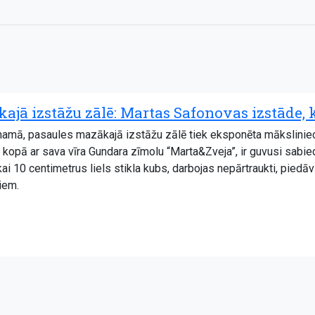
ajā izstāžu zālē: Martas Safonovas izstāde, 
” namā, pasaules mazākajā izstāžu zālē tiek eksponēta mākslini
, kopā ar sava vīra Gundara zīmolu “Marta&Zveja”, ir guvusi sab
ikai 10 centimetrus liels stikla kubs, darbojas nepārtraukti, pied
iem.