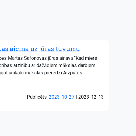
kas aicina uz jūras tuvumu
eces Martas Safonovas jūras ainava “Kad miers
iedrības atzinību ar dažādiem mākslas darbiem.
āvājot unikālu mākslas pieredzi Aizputes
Atjaunots:
Publicēts:
2023-10-27
|
2023-12-13