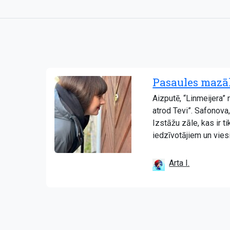
Pasaules mazāk
Aizputē, “Linmeijera
atrod Tevi”. Safonova
Izstāžu zāle, kas ir t
iedzīvotājiem un vies
Arta I.