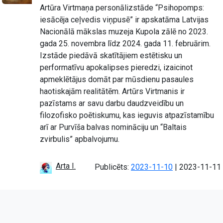
Artūra Virtmaņa personālizstāde “Psihopomps:
iesācēja ceļvedis viņpusē” ir apskatāma Latvijas
Nacionālā mākslas muzeja Kupola zālē no 2023.
gada 25. novembra līdz 2024. gada 11. februārim.
Izstāde piedāvā skatītājiem estētisku un
performatīvu apokalipses pieredzi, izaicinot
apmeklētājus domāt par mūsdienu pasaules
haotiskajām realitātēm. Artūrs Virtmanis ir
pazīstams ar savu darbu daudzveidību un
filozofisko poētiskumu, kas ieguvis atpazīstamību
arī ar Purvīša balvas nomināciju un “Baltais
zvirbulis” apbalvojumu.
Arta I.
Atjaunots:
Publicēts:
2023-11-10
|
2023-11-11