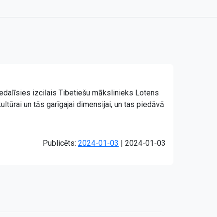
iedalīsies izcilais Tibetiešu mākslinieks Lotens
ltūrai un tās garīgajai dimensijai, un tas piedāvā
Atjaunots:
Publicēts:
2024-01-03
|
2024-01-03