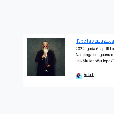
Tibetas mūzika
2024. gada 6. aprīlī 
Namlings un igauņu mul
unikālu iespēju iepazī
Arta I.