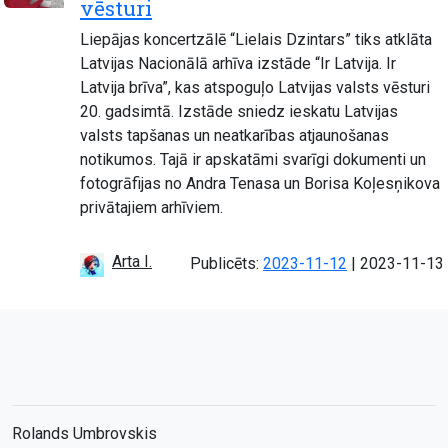
vēsturi
Liepājas koncertzālē “Lielais Dzintars” tiks atklāta
Latvijas Nacionālā arhīva izstāde “Ir Latvija. Ir
Latvija brīva”, kas atspoguļo Latvijas valsts vēsturi
20. gadsimtā. Izstāde sniedz ieskatu Latvijas
valsts tapšanas un neatkarības atjaunošanas
notikumos. Tajā ir apskatāmi svarīgi dokumenti un
fotogrāfijas no Andra Tenasa un Borisa Koļesņikova
privātajiem arhīviem.
Arta I.
Atjaunots:
Publicēts:
2023-11-12
|
2023-11-13
Rolands Umbrovskis