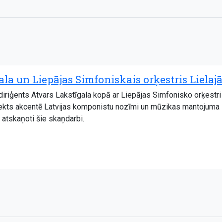
la un Liepājas Simfoniskais orķestris Lielajā
s diriģents Atvars Lakstīgala kopā ar Liepājas Simfonisko orķest
ekts akcentē Latvijas komponistu nozīmi un mūzikas mantojuma s
ks atskaņoti šie skaņdarbi.