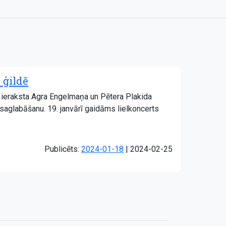
 ģildē
ri ieraksta Agra Engelmaņa un Pētera Plakida
aglabāšanu. 19. janvārī gaidāms lielkoncerts
Atjaunots:
Publicēts:
2024-01-18
|
2024-02-25