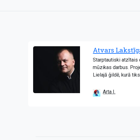
Atvars Lakstīga
Starptautiski atzītai
mūzikas darbus. Proj
Lielajā ģildē, kurā ti
Arta I.