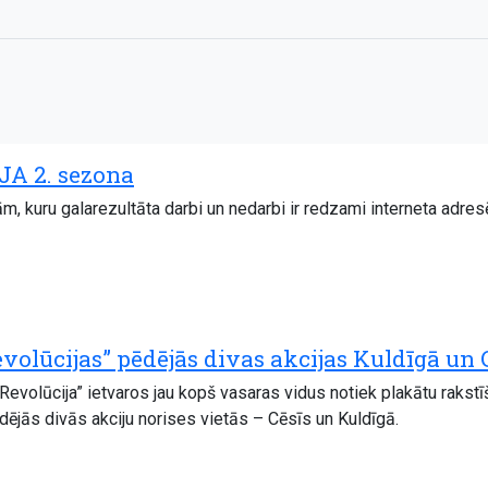
A 2. sezona
ām, kuru galarezultāta darbi un nedarbi ir redzami interneta adr
evolūcijas” pēdējās divas akcijas Kuldīgā un 
 Revolūcija” ietvaros jau kopš vasaras vidus notiek plakātu rakstī
ēdējās divās akciju norises vietās – Cēsīs un Kuldīgā.