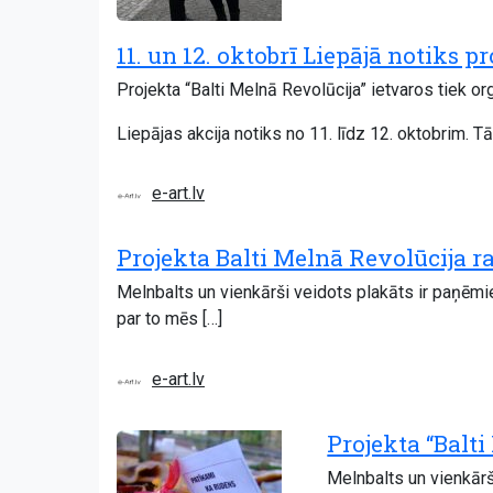
11. un 12. oktobrī Liepājā notiks p
Projekta “Balti Melnā Revolūcija” ietvaros tiek or
Liepājas akcija notiks no 11. līdz 12. oktobrim. Tā
e-art.lv
Projekta Balti Melnā Revolūcija r
Melnbalts un vienkārši veidots plakāts ir paņēmie
par to mēs […]
e-art.lv
Projekta “Balti
Melnbalts un vienkārš