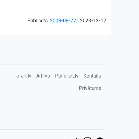
Atjaunots:
Publicēts:
2008-08-27
|
2023-12-17
e-art.lv
Arhīvs
Par e-art.lv
Kontakti
Privātums