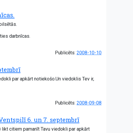
nīcas.
pilsētās.
īties darbnīcas.
Publicēts:
2008-10-10
ptembrī
okli par apkārt notiekošo.Un viedoklis Tev ir,
Publicēts:
2008-09-08
entspilī 6. un 7. septembrī
likt citiem pamanīt Tavu viedokli par apkārt