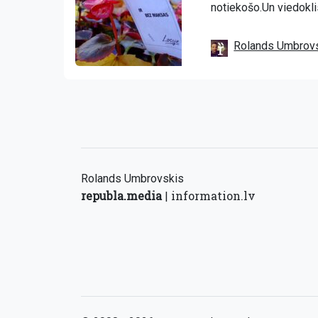
notiekošo.Un viedoklis
Rolands Umbrov
Rolands Umbrovskis
republa.media
information.lv
|