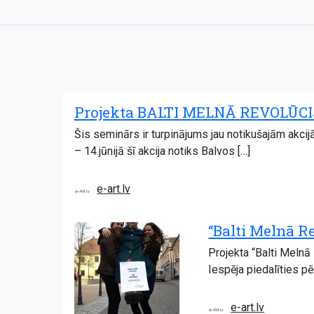
Projekta BALTI MELNĀ REVOLŪCIJ
Šis seminārs ir turpinājums jau notikušajām akcij
– 14.jūnijā šī akcija notiks Balvos […]
e-art.lv
“Balti Melnā R
Projekta “Balti Melnā
Iespēja piedalīties p
e-art.lv