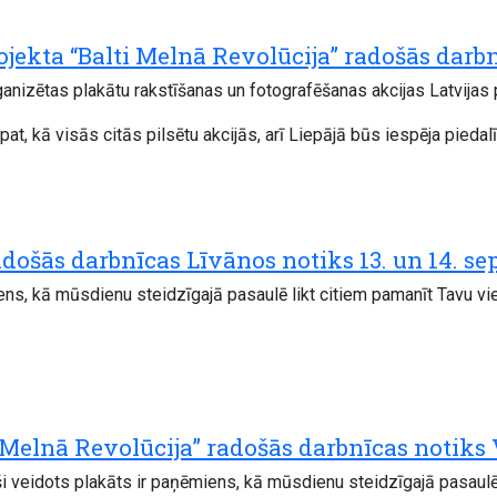
rojekta “Balti Melnā Revolūcija” radošās darb
ganizētas plakātu rakstīšanas un fotografēšanas akcijas Latvijas 
pat, kā visās citās pilsētu akcijās, arī Liepājā būs iespēja piedal
adošās darbnīcas Līvānos notiks 13. un 14. se
ns, kā mūsdienu steidzīgajā pasaulē likt citiem pamanīt Tavu vied
 Melnā Revolūcija” radošās darbnīcas notiks V
i veidots plakāts ir paņēmiens, kā mūsdienu steidzīgajā pasaulē 