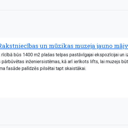
 Rakstniecības un mūzikas muzeja jauno mājvi
rīcībā būs 1400 m2 plašas telpas pastāvīgajai ekspozīcijai un i
pārbūvētas inženiersistēmas, kā arī ierīkots lifts, lai muzejs b
ma fasāde palīdzēs pilsētai tapt skaistākai.