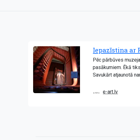
Iepazīstina ar
Pēc pārbūves muzeja 
pasākumiem. Ēkā tiks 
Savukārt atjaunotā na
e-art.lv