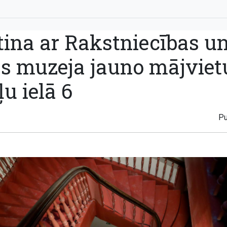
tina ar Rakstniecības u
s muzeja jauno mājviet
u ielā 6
Pu