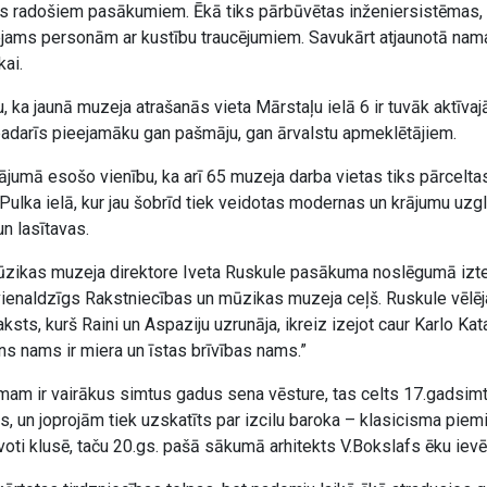
s radošiem pasākumiem. Ēkā tiks pārbūvētas inženiersistēmas, kā 
ejams personām ar kustību traucējumiem. Savukārt atjaunotā nam
kai.
, ka jaunā muzeja atrašanās vieta Mārstaļu ielā 6 ir tuvāk aktīv
darīs pieejamāku gan pašmāju, gan ārvalstu apmeklētājiem.
rājumā esošo vienību, ka arī 65 muzeja darba vietas tiks pārcelt
Pulka ielā, kur jau šobrīd tiek veidotas modernas un krājumu uzg
n lasītavas.
ūzikas muzeja direktore Iveta Ruskule pasākuma noslēgumā izte
vienaldzīgs Rakstniecības un mūzikas muzeja ceļš. Ruskule vēlēja
sts, kurš Raini un Aspaziju uzrunāja, ikreiz izejot caur Karlo Ka
ns nams ir miera un īstas brīvības nams.”
amam ir vairākus simtus gadus sena vēsture, tas celts 17.gadsimt
, un joprojām tiek uzskatīts par izcilu baroka – klasicisma piemi
voti klusē, taču 20.gs. pašā sākumā arhitekts V.Bokslafs ēku ievē