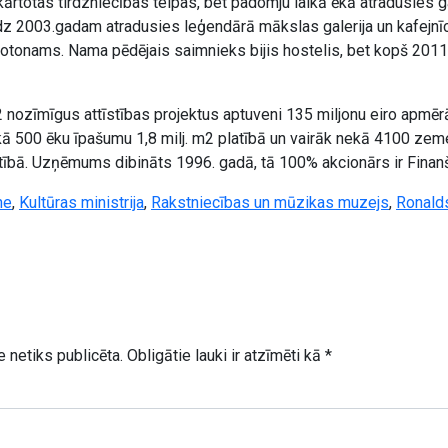
ekārtotas tirdzniecības telpas, bet padomju laikā ēkā atradusies g
z 2003.gadam atradusies leģendārā mākslas galerija un kafejnīca
 fotonams. Nama pēdējais saimnieks bijis hostelis, bet kopš 2011
2 nozīmīgus attīstības projektus aptuveni 135 miljonu eiro apm
ekā 500 ēku īpašumu 1,8 milj. m2 platībā un vairāk nekā 4100 ze
tībā. Uzņēmums dibināts 1996. gadā, tā 100% akcionārs ir Finanšu
ne
,
Kultūras ministrija
,
Rakstniecības un mūzikas muzejs
,
Ronald
 netiks publicēta.
Obligātie lauki ir atzīmēti kā
*