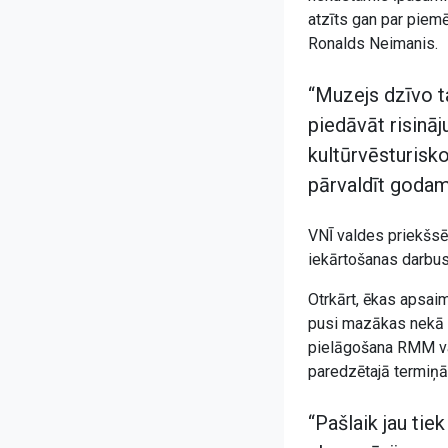
atzīts gan par piem
Ronalds Neimanis.
“Muzejs dzīvo t
piedāvāt risināj
kultūrvēsturisk
pārvaldīt godam,
VNĪ valdes priekšsēd
iekārtošanas darbus ī
Otrkārt, ēkas apsai
pusi mazākas nekā ta
pielāgošana RMM vaj
paredzētajā termiņā
“Pašlaik jau tie