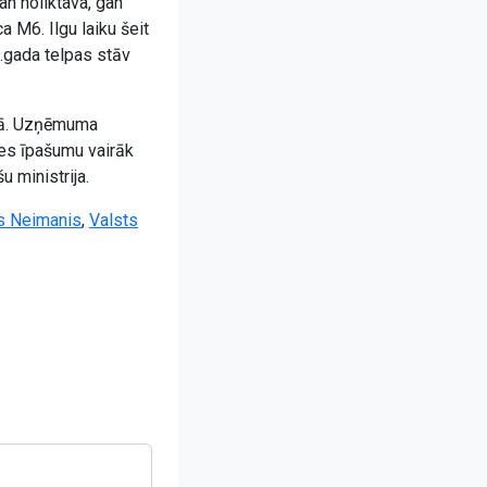
an noliktava, gan
 M6. Ilgu laiku šeit
.gada telpas stāv
ērā. Uzņēmuma
mes īpašumu vairāk
 ministrija.
s Neimanis
,
Valsts