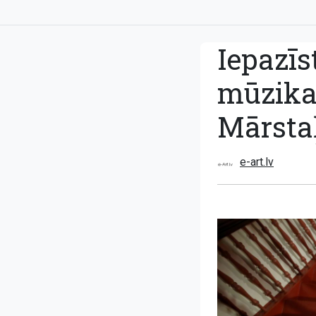
Iepazīs
mūzika
Mārstaļ
e-art.lv