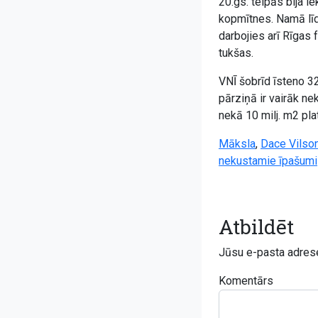
20.gs. telpās bija i
kopmītnes. Namā līd
darbojies arī Rīgas
tukšas.
VNĪ šobrīd īsteno 3
pārziņā ir vairāk n
nekā 10 milj. m2 pla
Māksla
,
Dace Vilso
nekustamie īpašumi
Atbildēt
Jūsu e-pasta adrese
Komentārs