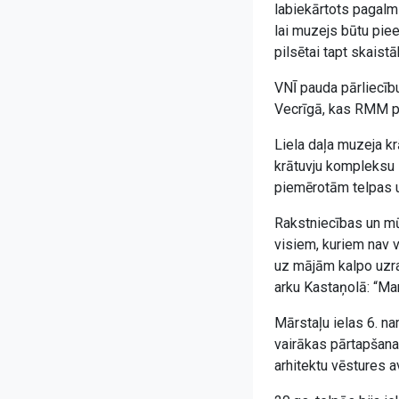
labiekārtots pagalm
lai muzejs būtu pie
pilsētai tapt skaistā
VNĪ pauda pārliecību
Vecrīgā, kas RMM pa
Liela daļa muzeja k
krātuvju kompleksu 
piemērotām telpas u
Rakstniecības un m
visiem, kuriem nav 
uz mājām kalpo uzrak
arku Kastaņolā: “Ma
Mārstaļu ielas 6. n
vairākas pārtapšanas
arhitektu vēstures a