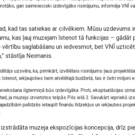
ērotāko, gan saimnieciski izdevīgāko risinājumu, informēja VNĪ v
ad, kad tas satiekas ar cilvēkiem. Mūsu uzdevums ir
umu, kas ļauj muzejam īstenot tā funkcijas – gādāt 
o vērtību saglabāšanu un iedvesmot, bet VNĪ uztic
” stāstīja Neimanis.
ētājs uzsvēra, ka, pirmkārt, izvēlētais risinājums ļaus projektēš
stenot, iekļaujoties tiem atvēlētajā budžetā, tas ir četri miljoni e
mniekošana ilgtermiņā būs izdevīgāka. Proti, ekspluatācijas izm
d, ja muzejs izvietotos telpās Pils ielā 2. Savukārt iepriekš iz
adzībām palīdzēs ietaupīt finanšu līdzekļus un iekļauties proje
.
k izstrādāta muzeja ekspozīcijas koncepcija, drīz pi