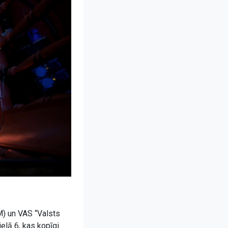
M) un VAS “Valsts
elā 6, kas kopīgi