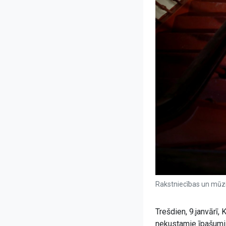
Rakstniecības un mūzi
Trešdien, 9.janvārī
nekustamie īpašumi” 