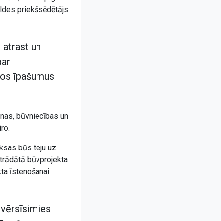
aldes priekšsēdētājs
 atrast un
par
ētos īpašumus
anas, būvniecības un
iro.
aksas būs teju uz
strādātā būvprojekta
kta īstenošanai
evērsīsimies