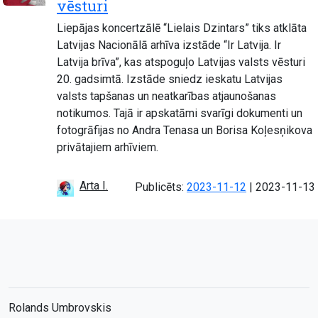
vēsturi
Liepājas koncertzālē “Lielais Dzintars” tiks atklāta
Latvijas Nacionālā arhīva izstāde “Ir Latvija. Ir
Latvija brīva”, kas atspoguļo Latvijas valsts vēsturi
20. gadsimtā. Izstāde sniedz ieskatu Latvijas
valsts tapšanas un neatkarības atjaunošanas
notikumos. Tajā ir apskatāmi svarīgi dokumenti un
fotogrāfijas no Andra Tenasa un Borisa Koļesņikova
privātajiem arhīviem.
Arta I.
Atjaunots:
Publicēts:
2023-11-12
|
2023-11-13
Rolands Umbrovskis