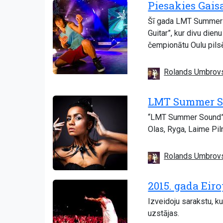
Piesakies Gais
Šī gada LMT Summer So
Guitar”, kur divu die
čempionātu Oulu pilsē
Rolands Umbrov
LMT Summer Sou
“LMT Summer Sound” 20
Olas, Ryga, Laime Piln
Rolands Umbrov
2015. gada Eiro
Izveidoju sarakstu, k
uzstājas.