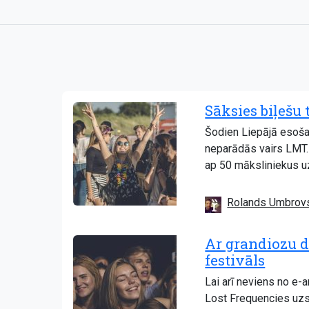
Sāksies biļešu
Šodien Liepājā esošai
neparādās vairs LMT. 
ap 50 māksliniekus u
Rolands Umbrov
Ar grandiozu d
festivāls
Lai arī neviens no e-
Lost Frequencies uzs