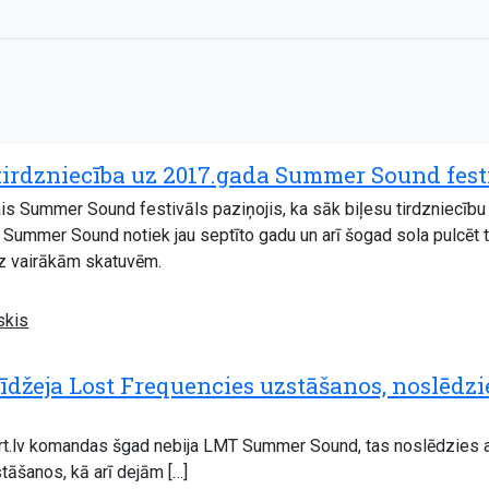
 tirdzniecība uz 2017.gada Summer Sound fest
s Summer Sound festivāls paziņojis, ka sāk biļesu tirdzniecību n
Summer Sound notiek jau septīto gadu un arī šogad sola pulcēt t
z vairākām skatuvēm.
skis
īdžeja Lost Frequencies uzstāšanos, noslēd
art.lv komandas šgad nebija LMT Summer Sound, tas noslēdzies a
tāšanos, kā arī dejām […]