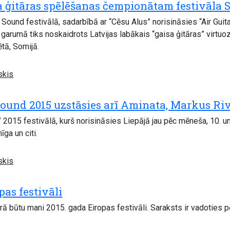
a ģitāras spēlēšanas čempionātam festivāla 
und festivālā, sadarbībā ar “Cēsu Alus” norisināsies “Air Guita
nu garumā tiks noskaidrots Latvijas labākais “gaisa ģitāras” virt
tā, Somijā.
skis
nd 2015 uzstāsies arī Aminata, Markus Riva
15 festivālā, kurš norisināsies Liepājā jau pēc mēneša, 10. un 1
īga un citi.
skis
pas festivāli
urā būtu mani 2015. gada Eiropas festivāli. Saraksts ir vadoties 