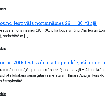
skis
nd festivāls norisināsies 29. – 30. jūlijā
tivāls norisināsies 29. – 30. jūlijā kopā ar King Charles un Lo
 sadarbībā ar […]
skis
nd 2015 festivālu esot apmeklējuši apmēram
rammā norisinājās pirmais krāsu skrējiens Latvijā – Alpina krāsu 
idrots labākais gaisa ģitāras meistars – Ilmārs Auziņš, kurš dosi
es čempionātā.
skis