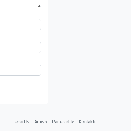
.
e-art.lv
Arhīvs
Par e-art.lv
Kontakti