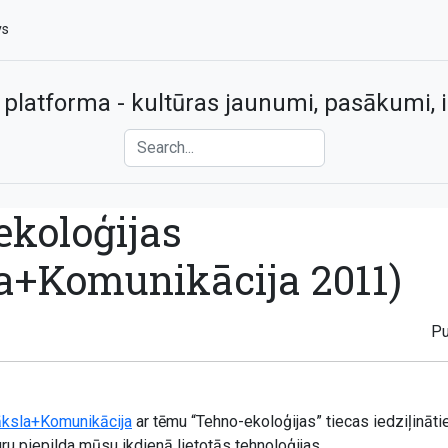
vs
 platforma - kultūras jaunumi, pasākumi, i
ekoloģijas
a+Komunikācija 2011)
Pu
ksla+Komunikācija
ar tēmu “Tehno-ekoloģijas” tiecas iedziļināti
uru piepilda mūsu ikdienā lietotās tehnoloģijas.