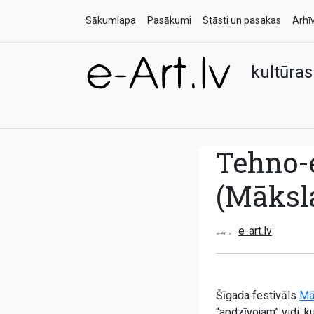
Sākumlapa
Pasākumi
Stāsti un pasakas
Arhī
kultūras
Tehno-
(Māksl
e-art.lv
Šīgada festivāls
Mā
“apdzīvojam” vidi, k