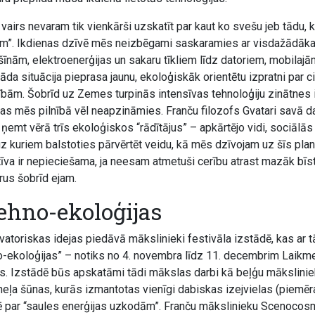
vairs nevaram tik vienkārši uzskatīt par kaut ko svešu jeb tādu,
am”. Ikdienas dzīvē mēs neizbēgami saskaramies ar visdažādāka
nām, elektroenerģijas un sakaru tīkliem līdz datoriem, mobilajā
āda situācija pieprasa jaunu, ekoloģiskāk orientētu izpratni par c
ībām. Šobrīd uz Zemes turpinās intensīvas tehnoloģiju zinātnes 
as mēs pilnībā vēl neapzināmies. Franču filozofs Gvatari savā da
 ņemt vērā trīs ekoloģiskos “rādītājus” – apkārtējo vidi, sociālās
 uz kuriem balstoties pārvērtēt veidu, kā mēs dzīvojam uz šīs plan
tīva ir nepieciešama, ja neesam atmetuši cerību atrast mazāk bī
rus šobrīd ejam.
ehno-ekoloģijas
vatoriskas idejas piedāvā mākslinieki festivāla izstādē, kas ar 
-ekoloģijas” – notiks no 4. novembra līdz 11. decembrim Laikm
s. Izstādē būs apskatāmi tādi mākslas darbi kā beļģu mākslinie
eļa šūnas, kurās izmantotas vienīgi dabiskas izejvielas (piemēram
ē par “saules enerģijas uzkodām”. Franču mākslinieku Scenocosm