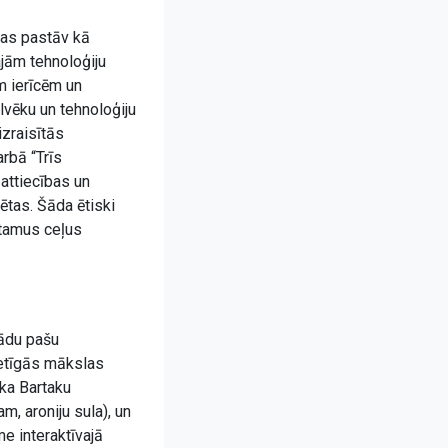
 kas pastāv kā
jām tehnoloģiju
m ierīcēm un
ilvēku un tehnoloģiju
izraisītās
rbā “Trīs
 attiecības un
ētas. Šāda ētiski
stamus ceļus
tādu pašu
etīgās mākslas
ka Bartaku
, aroniju sula), un
e interaktīvajā