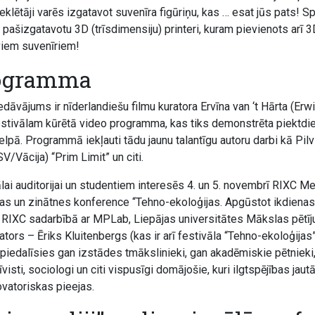
klētāji varēs izgatavot suvenīra figūriņu, kas … esat jūs pats! 
pašizgatavotu 3D (trīsdimensiju) printeri, kuram pievienots arī 
aviem suvenīriem!
rogramma
dāvājums ir nīderlandiešu filmu kuratora Ervīna van ‘t Hārta (Erwin
estivālam kūrētā video programma, kas tiks demonstrēta piektdien
lpā. Programmā iekļauti tādu jaunu talantīgu autoru darbi kā Pilv
V/Vācija) “Prim Limit” un citi.
ai auditorijai un studentiem interesēs 4. un 5. novembrī RIXC Me
as un zinātnes konference “Tehno-ekoloģijas. Apgūstot ikdienas
ē RIXC sadarbībā ar MPLab, Liepājas universitātes Mākslas pētīju
ors – Ēriks Kluitenbergs (kas ir arī festivāla “Tehno-ekoloģijas
piedalīsies gan izstādes tmākslinieki, gan akadēmiskie pētnieki, k
īvisti, sociologi un citi vispusīgi domājošie, kuri ilgtspējības jau
vatoriskas pieejas.