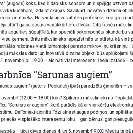
s” (augošs) koks, kas ir dabisks sensors un ir spējīgs uztvert d
lvēka kustībām, izdalot skaņas. Savukārt inovatīvā dizaina objek
ra un zinātnieka, Hārvarda universitātes profesora, kopīgs izgu
ju attīrīt gaisu padara vairākkārt efektīvāku. Citā franču māksli
ināti apgulties šūpuļtīklā, kur speciāli sakomponētu skaņdarbu va
r visu ķermeni. Britu mākslinieks iepazīstinās ar stāstu, kā viņš 
striālās ražotnes vietā izmantojot parasto mikroviļņu krāsniņu… Un
ediju mākslas darbi un inovatīvā dizaina objekti būs aplūkojami š
. novembrī pl. 19.00 – aicināti visi interesenti! Ieeja izstādē – b
arbnīca “Sarunas augiem”
runas augiem” (autors: Popkalab) īpaši paredzēta ģimenēm – ve
. novembrī (12.00 – 18.00) kim? Spīķeros mākslinieki no Popkalab
īcu “Sarunas ar augiem”, kurā parādīs kā ar vienkāršu elektroniku
tēmu. Dalībnieki aicināti līdzi atnest augus podiņos, un spēlēties
 priecēs visplašāko interesentu loku – gan bērnus, gan pieauguš
 iespēja – tikai divas dienas 4. un 5. novembrī RIXC Mediju telpā n