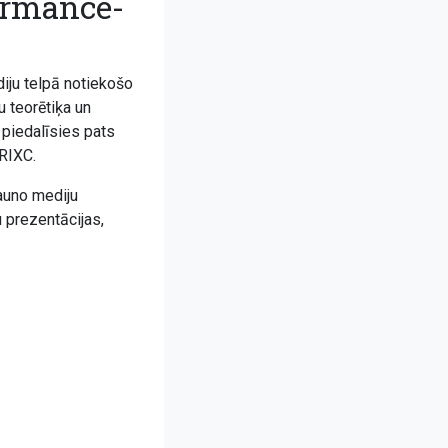
formance-
iju telpā notiekošo
u teorētiķa un
 piedalīsies pats
 RIXC.
jauno mediju
prezentācijas,