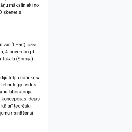
Spāņu mākslinieki no
3D skeneris –
 van ‘t Hart) īpaši
, 4. novembrī pl.
i Takala (Somija)
diju telpā notiekošā
 tehnoloģiju vides
mu laboratoriju.
” koncepcijas idejas
ā arī teorētiķi,
tājumu risināšanai