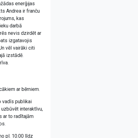
ažādas enerģijas
ts Andrea ir franču
drojums, kas
nieku darbā
rēs nevis dzirdēt ar
pats izgatavojis
 vēl vairāki citi
ajā izstādē.
rīva.
cākiem ar bērniem.
 vadīs publikai
 uzbūvēt interaktīvu,
 ar to radītajām
os.
o pl. 10.00 līdz