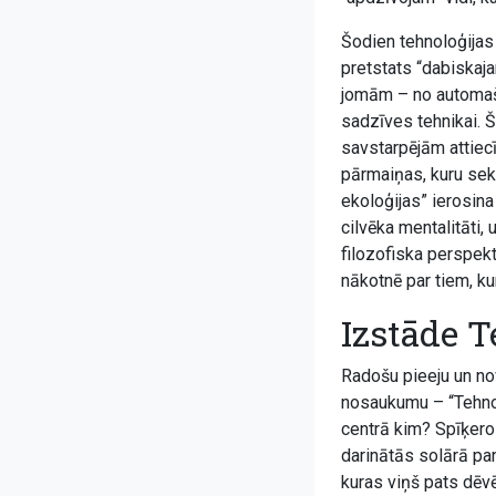
Šodien tehnoloģijas 
pretstats “dabiskaj
jomām – no automašī
sadzīves tehnikai. Š
savstarpējām attiec
pārmaiņas, kuru sek
ekoloģijas” ierosina
cilvēka mentalitāti,
filozofiska perspek
nākotnē par tiem, ku
Izstāde T
Radošu pieeju un no
nosaukumu – “Tehno
centrā kim? Spīķero
darinātās solārā pan
kuras viņš pats dēv