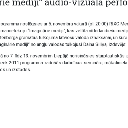
ie mediji” audio-vizuālā per
rogramma noslēgsies ar 5. novembra vakarā (pl. 20.00) RIXC Med
manci-lekciju “Imaginārie mediji”, kas veltīta nīderlandiešu medij
itenberga grāmatas tulkojuma latviešu valodā iznākšanai, un kurā
ginārie mediji” no angļu valodas tulkojusi Daina Siliņa, izdevējs:
mā no 7. līdz 13. novembrim Liepājā norisināsies starptautiskās 
eek 2011 programma: radošās darbnīcas, seminārs, mākslinieku 
ces un izstādes.