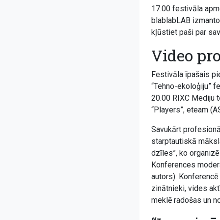
17.00 festivāla apme
blablabLAB izmanto 
kļūstiet paši par s
Video p
Festivāla īpašais pie
“Tehno-ekoloģiju” f
20.00 RIXC Mediju te
“Players”, eteam (AS
Savukārt profesionāl
starptautiskā māksl
dzīles”, ko organiz
Konferences moderat
autors). Konferencē 
zinātnieki, vides akt
meklē radošas un no