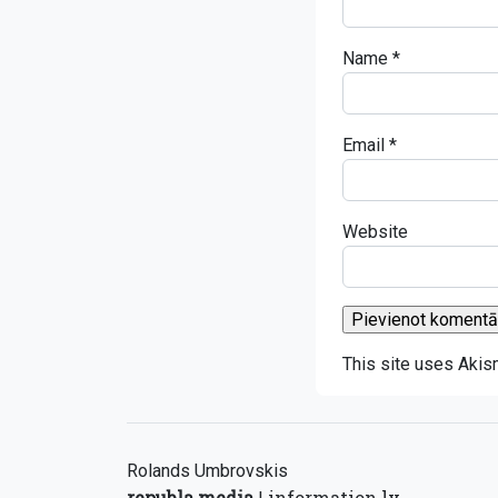
Name
*
Email
*
Website
This site uses Aki
Rolands Umbrovskis
republa.media
information.lv