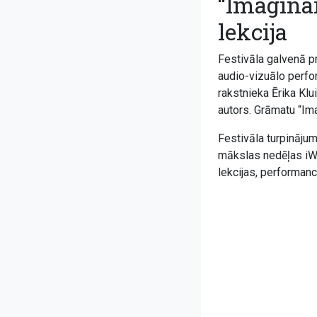
“Imaginār
lekcija
Festivāla galvenā p
audio-vizuālo perfor
rakstnieka Ērika Klu
autors. Grāmatu “Ima
Festivāla turpināju
mākslas nedēļas iW
lekcijas, performan