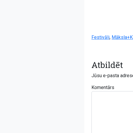
Festivāli
,
Māksla+K
Atbildēt
Jūsu e-pasta adrese
Komentārs