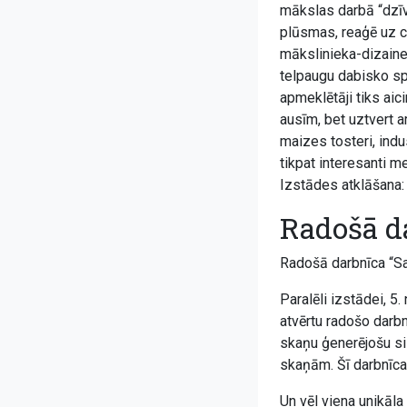
mākslas darbā “dzīv
plūsmas, reaģē uz ci
mākslinieka-dizaine
telpaugu dabisko spē
apmeklētāji tiks aic
ausīm, bet uztvert a
maizes tosteri, indu
tikpat interesanti m
Izstādes atklāšana: 3
Radošā d
Radošā darbnīca “Sa
Paralēli izstādei, 5
atvērtu radošo darbn
skaņu ģenerējošu sis
skaņām. Šī darbnīca
Un vēl viena unikāla