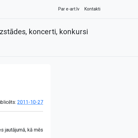
Par e-art.lv
Kontakti
zstādes, koncerti, konkursi
blicēts:
2011-10-27
es jautājumā, kā mēs