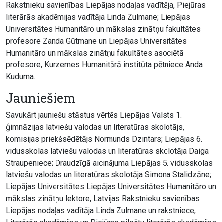
Rakstnieku savienības Liepājas nodaļas vadītāja, Piejūras
literārās akadēmijas vadītāja Linda Zulmane; Liepājas
Universitātes Humanitāro un mākslas zinātņu fakultātes
profesore Zanda Gūtmane un Liepājas Universitātes
Humanitāro un mākslas zinātņu fakultātes asociētā
profesore, Kurzemes Humanitārā institūta pētniece Anda
Kuduma.
Jauniešiem
Savukārt jauniešu stāstus vērtēs Liepājas Valsts 1.
ģimnāzijas latviešu valodas un literatūras skolotājs,
komisijas priekšsēdētājs Normunds Dzintars; Liepājas 6.
vidusskolas latviešu valodas un literatūras skolotāja Daiga
Straupeniece; Draudzīgā aicinājuma Liepājas 5. vidusskolas
latviešu valodas un literatūras skolotāja Simona Stalidzāne;
Liepājas Universitātes Liepājas Universitātes Humanitāro un
mākslas zinātņu lektore, Latvijas Rakstnieku savienības
Liepājas nodaļas vadītāja Linda Zulmane un rakstniece,