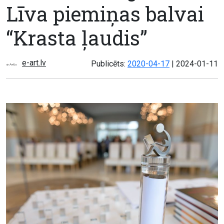
Līva piemiņas balvai
“Krasta ļaudis”
e-art.lv
Atjaunots:
Publicēts:
2020-04-17
|
2024-01-11