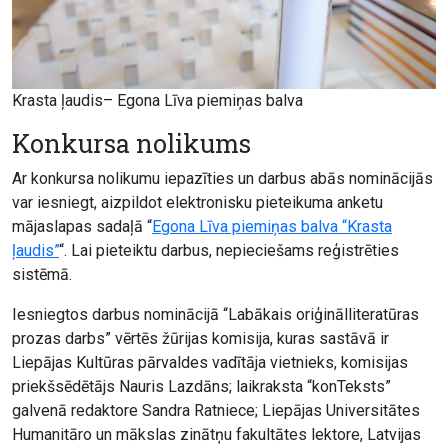
Krasta ļaudis– Egona Līva piemiņas balva
Konkursa nolikums
Ar konkursa nolikumu iepazīties un darbus abās nominācijās
var iesniegt, aizpildot elektronisku pieteikuma anketu
mājaslapas sadaļā “
Egona Līva piemiņas balva “Krasta
ļaudis”
“. Lai pieteiktu darbus, nepieciešams reģistrēties
sistēmā.
Iesniegtos darbus nominācijā “Labākais oriģinālliteratūras
prozas darbs” vērtēs žūrijas komisija, kuras sastāvā ir
Liepājas Kultūras pārvaldes vadītāja vietnieks, komisijas
priekšsēdētājs Nauris Lazdāns; laikraksta “konTeksts”
galvenā redaktore Sandra Ratniece; Liepājas Universitātes
Humanitāro un mākslas zinātņu fakultātes lektore, Latvijas