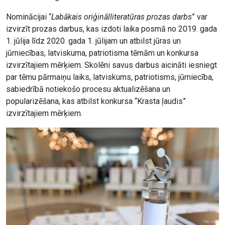
Nominācijai “
Labākais oriģinālliteratūras prozas darbs
” var
izvirzīt prozas darbus, kas izdoti laika posmā no 2019. gada
1. jūlija līdz 2020. gada 1. jūlijam un atbilst jūras un
jūrniecības, latviskuma, patriotisma tēmām un konkursa
izvirzītajiem mērķiem. Skolēni savus darbus aicināti iesniegt
par tēmu pārmaiņu laiks, latviskums, patriotisms, jūrniecība,
sabiedrībā notiekošo procesu aktualizēšana un
popularizēšana, kas atbilst konkursa “Krasta ļaudis”
izvirzītajiem mērķiem.