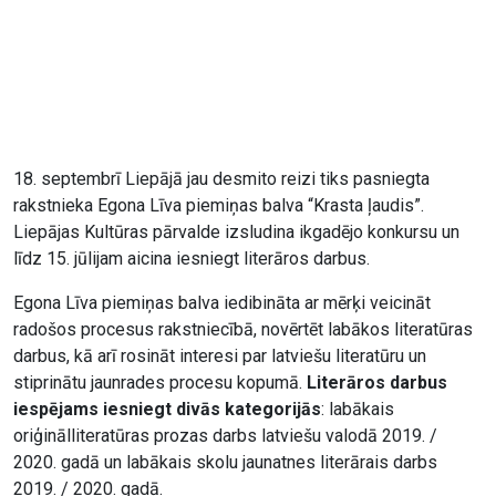
18. septembrī Liepājā jau desmito reizi tiks pasniegta
rakstnieka Egona Līva piemiņas balva “Krasta ļaudis”.
Liepājas Kultūras pārvalde izsludina ikgadējo konkursu un
līdz 15. jūlijam aicina iesniegt literāros darbus.
Egona Līva piemiņas balva iedibināta ar mērķi veicināt
radošos procesus rakstniecībā, novērtēt labākos literatūras
darbus, kā arī rosināt interesi par latviešu literatūru un
stiprinātu jaunrades procesu kopumā.
Literāros darbus
iespējams iesniegt divās kategorijās
: labākais
oriģinālliteratūras prozas darbs latviešu valodā 2019. /
2020. gadā un labākais skolu jaunatnes literārais darbs
2019. / 2020. gadā.