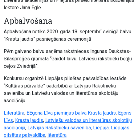
Literārās akadēmijas un Piejūras pilsētu literārās akadēmijas
lektore Jana Egle.
Apbalvošana
Apbalvošana notiks 2020. gada 18. septembrī svinīgā balvu
“Krastu ļaudis” pasniegšanas ceremonijā
Pērn galveno balvu saņēma rakstnieces Ingunas Daukstes-
Silasproģes grāmata “Gaidot laivu. Latviešu rakstnieki bēgļu
ceļos Zviedrijā”.
Konkursu organizē Liepājas pilsētas pašvaldības iestāde
“Kultūras pārvalde” sadarbībā ar Latvijas Rakstnieku
savienību un Latviešu valodas un literatūras skolotāju
asociāciju.
Literatūra
,
EEgona Līva piemiņas balva Krasta ļaudis
,
Egons
Līvs
,
Krasta ļaudis
,
Latviešu valodas un literatūras skolotāju
asociācija
,
Latvijas Rakstnieku savienība
,
Liepāja
,
Liepājas
pilsētas pašvaldība
,
literatūra