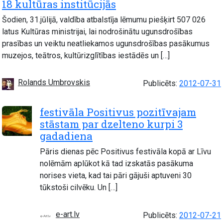
18 kultūras institūcijās
Šodien, 31.jūlijā, valdība atbalstīja lēmumu piešķirt 507 026
latus Kultūras ministrijai, lai nodrošinātu ugunsdrošības
prasības un veiktu neatliekamos ugunsdrošības pasākumus
muzejos, teātros, kultūrizglītības iestādēs un […]
Rolands Umbrovskis
Publicēts:
2012-07-31
festivāla Positivus pozitīvajam
stāstam par dzelteno kurpi 3
gadadiena
Pāris dienas pēc Positivus festivāla kopā ar Līvu
nolēmām aplūkot kā tad izskatās pasākuma
norises vieta, kad tai pāri gājuši aptuveni 30
tūkstoši cilvēku. Un […]
e-art.lv
Publicēts:
2012-07-21