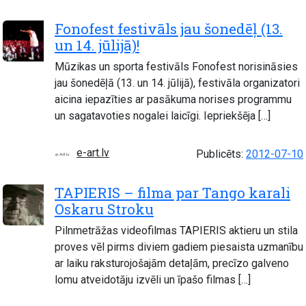
Fonofest festivāls jau šonedēļ (13.
un 14. jūlijā)!
Mūzikas un sporta festivāls Fonofest norisināsies
jau šonedēļā (13. un 14. jūlijā), festivāla organizatori
aicina iepazīties ar pasākuma norises programmu
un sagatavoties nogalei laicīgi. Iepriekšēja […]
e-art.lv
Publicēts:
2012-07-10
TAPIERIS – filma par Tango karali
Oskaru Stroku
Pilnmetrāžas videofilmas TAPIERIS aktieru un stila
proves vēl pirms diviem gadiem piesaista uzmanību
ar laiku raksturojošajām detaļām, precīzo galveno
lomu atveidotāju izvēli un īpašo filmas […]