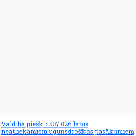
Valdība piešķir 507 026 latus
neatliekamiem ugunsdrošības pasākumiem