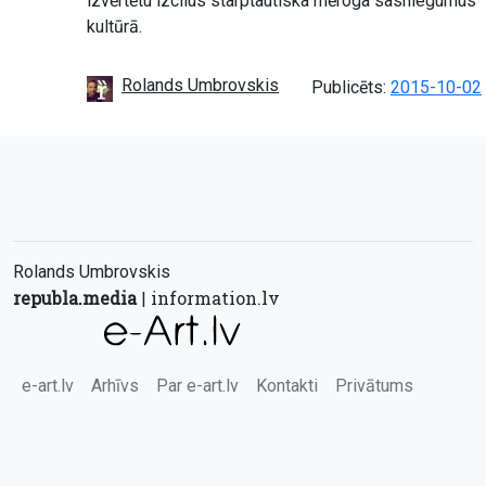
izvērtētu izcilus starptautiska mēroga sasniegumus
kultūrā.
Rolands Umbrovskis
Publicēts:
2015-10-02
Rolands Umbrovskis
republa.media
information.lv
|
e-art.lv
Arhīvs
Par e-art.lv
Kontakti
Privātums