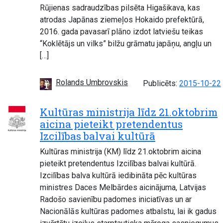
Rūjienas sadraudzības pilsēta Higašikava, kas
atrodas Japānas ziemeļos Hokaido prefektūrā,
2016. gada pavasarī plāno izdot latviešu teikas
“Koklētājs un vilks” bilžu grāmatu japāņu, angļu un
[…]
Rolands Umbrovskis
Publicēts:
2015-10-22
Kultūras ministrija līdz 21.oktobrim
aicina pieteikt pretendentus
Izcilības balvai kultūrā
Kultūras ministrija (KM) līdz 21.oktobrim aicina
pieteikt pretendentus Izcilības balvai kultūrā.
Izcilības balva kultūrā iedibināta pēc kultūras
ministres Daces Melbārdes aicinājuma, Latvijas
Radošo savienību padomes iniciatīvas un ar
Nacionālās kultūras padomes atbalstu, lai ik gadus