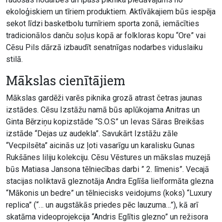
ekoloģiskiem un tīriem produktiem. Aktīvākajiem būs iespēja
sekot līdzi basketbolu turnīriem sporta zonā, iemācīties
tradicionālos danču soļus kopā ar folkloras kopu “Ore” vai
Cēsu Pils dārzā izbaudīt senatnīgas nodarbes viduslaiku
stilā.
Mākslas cienītājiem
Mākslas gardēži varēs piknika grozā atrast četras jaunas
izstādes. Cēsu Izstāžu namā būs aplūkojama Anitras un
Ginta Bērziņu kopizstāde “S.O.S” un Ievas Sāras Breikšas
izstāde “Dejas uz audekla”. Savukārt Izstāžu zāle
“Vecpilsēta” aicinās uz ļoti vasarīgu un karalisku Gunas
Rukšānes liliju kolekciju. Cēsu Vēstures un mākslas muzejā
būs Matiasa Jansona tēlniecības darbi ” 2. līmenis”. Vecajā
stacijas noliktavā gleznotāja Andra Eglīša lielformāta glezna
“Mākonis un bedre” un tēlniecisks veidojums (koks) “Luxury
replica” (“… un augstākās priedes pēc lauzuma…”), kā arī
skatāma videoprojekcija “Andris Eglītis glezno” un režisora