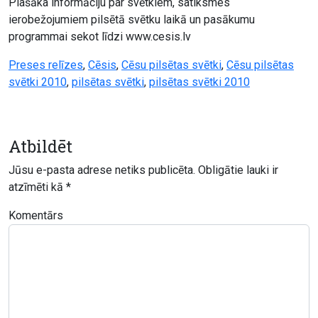
Plašāka informāciju par svētkiem, satiksmes
ierobežojumiem pilsētā svētku laikā un pasākumu
programmai sekot līdzi www.cesis.lv
Preses relīzes
,
Cēsis
,
Cēsu pilsētas svētki
,
Cēsu pilsētas
svētki 2010
,
pilsētas svētki
,
pilsētas svētki 2010
Atbildēt
Jūsu e-pasta adrese netiks publicēta.
Obligātie lauki ir
atzīmēti kā
*
Komentārs