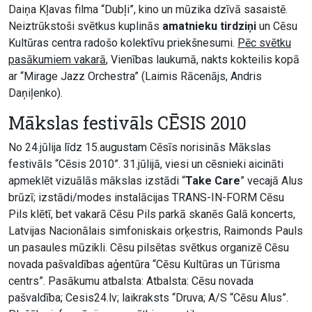
Daiņa Kļavas filma “Dubļi”, kino un mūzika dzīvā sasaistē.
Neiztrūkstoši svētkus kuplinās
amatnieku tirdziņi
un Cēsu
Kultūras centra radošo kolektīvu priekšnesumi.
Pēc svētku
pasākumiem vakarā
, Vienības laukumā, nakts kokteilis kopā
ar “Mirage Jazz Orchestra” (Laimis Rācenājs, Andris
Daņiļenko).
Mākslas festivāls CĒSIS 2010
No 24.jūlija līdz 15.augustam Cēsīs norisinās Mākslas
festivāls “Cēsis 2010”. 31.jūlijā, viesi un cēsnieki aicināti
apmeklēt vizuālās mākslas izstādi “
Take Care
” vecajā Alus
brūzī; izstādi/modes instalācijas TRANS-IN-FORM Cēsu
Pils klētī, bet vakarā Cēsu Pils parkā skanēs Galā koncerts,
Latvijas Nacionālais simfoniskais orķestris, Raimonds Pauls
un pasaules mūzikli. Cēsu pilsētas svētkus organizē Cēsu
novada pašvaldības aģentūra “Cēsu Kultūras un Tūrisma
centrs”. Pasākumu atbalsta: Atbalsta: Cēsu novada
pašvaldība; Cesis24.lv; laikraksts “Druva; A/S “Cēsu Alus”.