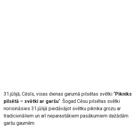
31.jūlijā, Cēsīs, visas dienas garumā pilsētas svētki “
Pikniks
pilsētā – svētki ar garšu
“. Šogad Cēsu pilsētas svētki
norisināsies 31.jūlijā piedāvājot svētku piknika grozu ar
tradicionāliem un arī neparastākiem pasākumiem dažādām
garšu gaumēm.