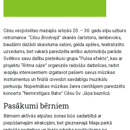
Cēsu vecpilsētas mazajās ieliņās 20. – 30. gadu elpu uzburs
retromance. “
Cēsu Brodvejā
” skanēs čarlstons, lambevoks,
baudāmi dažādi skaistuma saloni, galda spēles, teatralizēts
uzvedums, bet vakarā paredzēta antīko automobiļu parāde.
Svētkos savu dalību pieteikusi grupa “Pulsa efekts”, kas ar
projektu “
Ritma oāze
” organizēs radošās darbnīcas, radot
iespēju interesentiem izgatavot pašiem savus mūzikas
instrumentus un finālā izveidot savdabīgu muzikālu
perkusiju. Nopietnākas mūzikas žanra cienītājiem paredzēts
koncerts “Nemirstīgais Bahs” Cēsu Sv. Jāņa baznīcā.
Pasākumi bērniem
Bērniem aktīvās atpūtas zonas būs sadarbībā ar
piepūšamajām atrakcijām, bet gleznainajā Maija parkā
radošās nodarbes un īpašs piknika piedāvājums no