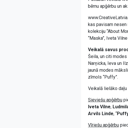
bērnu apģērbu un aks
www.CreativeLatvia.
kas pavisam nesen r
kolekciju “About Mo
“Maska”, Iveta Vilne
Veikalā savus prod
Šeila, un citi modes
Narņicka, Ieva un I
jaunā modes mākslin
zīmols “Puffy”.
Veikalā lielāko daļu 
Sieviešu apģērbu
pi
Iveta Vilne
,
Ludmil
Arvils Linde
, “
Puff
Vīriešu apģērbu
pied