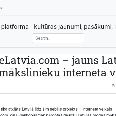
vs
 platforma - kultūras jaunumi, pasākumi, i
eLatvia.com – jauns Lat
ākslinieku interneta v
Pu
 tika atklāts Latvijā līdz šim nebijis projekts – interneta veikals
com, kurā vienkopus tiek pārdotas daudzu Latvijas modes māks