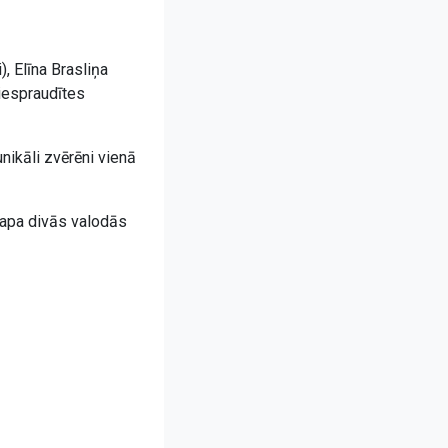
, Elīna Brasliņa
piespraudītes
nikāli zvērēni vienā
lapa divās valodās