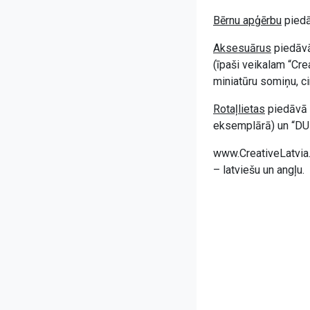
Bērnu apģērbu
piedā
Aksesuārus
piedāvā 
(īpaši veikalam “Cre
miniatūru somiņu, c
Rotaļlietas
piedāvā “
eksemplārā) un “DUD
www.CreativeLatvia
– latviešu un angļu.