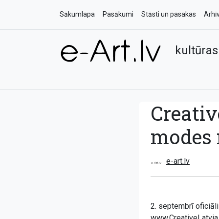
Sākumlapa
Pasākumi
Stāsti un pasakas
Arhī
kultūras
Creativ
modes m
e-art.lv
2. septembrī oficiāli
www.CreativeLatvia.