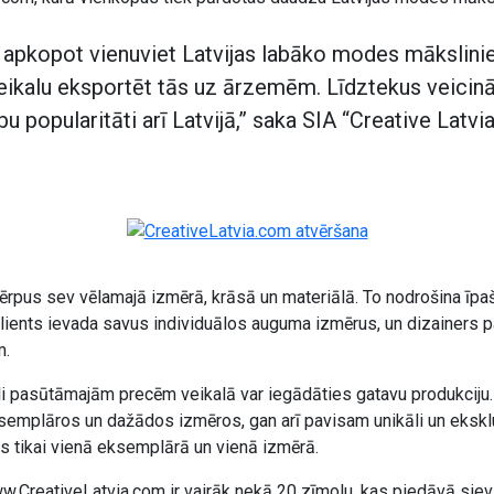
 apkopot vienuviet Latvijas labāko modes mākslini
veikalu eksportēt tās uz ārzemēm. Līdztekus veicinā
u popularitāti arī Latvijā,” saka SIA “Creative Latvi
tērpus sev vēlamajā izmērā, krāsā un materiālā. To nodrošina īpa
 klients ievada savus individuālos auguma izmērus, un dizainers p
m.
li pasūtāmajām precēm veikalā var iegādāties gatavu produkciju. 
semplāros un dažādos izmēros, gan arī pavisam unikāli un eksklu
is tikai vienā eksemplārā un vienā izmērā.
w.CreativeLatvia.com ir vairāk nekā 20 zīmolu, kas piedāvā sievi