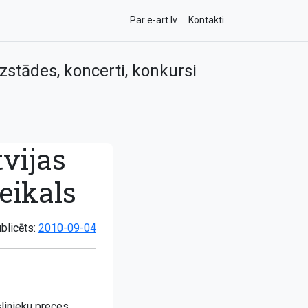
Par e-art.lv
Kontakti
zstādes, koncerti, konkursi
vijas
eikals
blicēts:
2010-09-04
linieku preces.