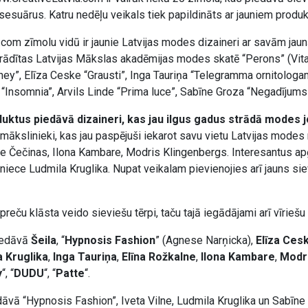
esuārus. Katru nedēļu veikals tiek papildināts ar jauniem produk
com zīmolu vidū ir jaunie Latvijas modes dizaineri ar savām jau
ādītas Latvijas Mākslas akadēmijas modes skatē “Perons” (Vita
ney”, Elīza Ceske “Grausti”, Inga Tauriņa “Telegramma ornitologa
 “Insomnia”, Arvils Linde “Prima luce”, Sabīne Groza “Negadījums”
uktus piedāvā dizaineri, kas jau ilgus gadus strādā modes 
 mākslinieki, kas jau paspējuši iekarot savu vietu Latvijas modes
lze Čečinas, Ilona Kambare, Modris Klingenbergs. Interesantus a
iece Ludmila Kruglika. Nupat veikalam pievienojies arī jauns sie
preču klāsta veido sieviešu tērpi, taču tajā iegādājami arī vīriešu
edāvā
Šeila
, “
Hypnosis Fashion
” (Agnese Narņicka),
Elīza Ces
a Kruglika
,
Inga Tauriņa
,
Elīna Rožkalne
,
Ilona Kambare
,
Modr
y
“, “
DUDU
“, “
Patte
“.
āvā “Hypnosis Fashion”, Iveta Vilne, Ludmila Kruglika un Sabīne