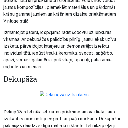
Senais lietu un priekšmetu izrotāšanas veids liek veidot
jaunas kompozīcijas , piemeklēt materiālus un pārdomāt
krāsu gammu jauniem un krāšņiem dizaina priekšmetiem
Vintage stilā
Izmantojot papīru, iespējams radīt šedevru uz jebkuras
virsmas. Ar dekupāžas palīdzību pilnīgi jaunu, ekskluzīvu
izskatu, pārveidojot interjeru un demonstrējot izteiktu
individualitāti, iegūst trauki, keramika, sveces, apģērbs,
apavi, somas, galantērija, pulksteņi, spoguļi, pakaramie,
mēbeles un sienas.
Dekupāža
Dekupāžas tehnika jebkuram priekšmetam vai lietai ļaus
izskatīties oriģināli, piešķirot tai īpašu noskaņu. Dekupāžai
pakļaujas daudzveidīgu materiālu klāsts. Tehnika pieļauj