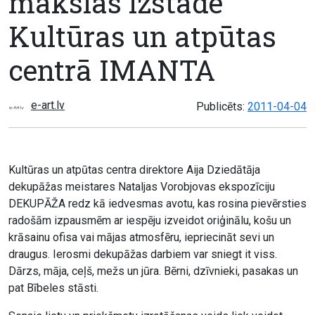
mākslas izstāde
Kultūras un atpūtas
centrā IMANTA
e-art.lv
Publicēts:
2011-04-04
Kultūras un atpūtas centra direktore Aija Dziedātāja
dekupāžas meistares Nataljas Vorobjovas ekspozīciju
DEKUPĀŽA redz kā iedvesmas avotu, kas rosina pievērsties
radošām izpausmēm ar iespēju izveidot oriģinālu, košu un
krāsainu ofisa vai mājas atmosfēru, iepriecināt sevi un
draugus. Ierosmi dekupāžas darbiem var sniegt it viss.
Dārzs, māja, ceļš, mežs un jūra. Bērni, dzīvnieki, pasakas un
pat Bībeles stāsti.