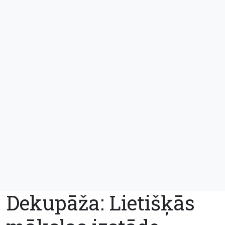
Dekupāža: Lietišķās