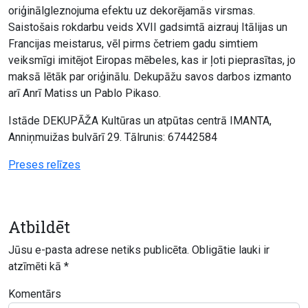
oriģinālgleznojuma efektu uz dekorējamās virsmas.
Saistošais rokdarbu veids XVII gadsimtā aizrauj Itālijas un
Francijas meistarus, vēl pirms četriem gadu simtiem
veiksmīgi imitējot Eiropas mēbeles, kas ir ļoti pieprasītas, jo
maksā lētāk par oriģinālu. Dekupāžu savos darbos izmanto
arī Anrī Matiss un Pablo Pikaso.
Istāde DEKUPĀŽA Kultūras un atpūtas centrā IMANTA,
Anniņmuižas bulvārī 29. Tālrunis: 67442584
Preses relīzes
Atbildēt
Jūsu e-pasta adrese netiks publicēta.
Obligātie lauki ir
atzīmēti kā
*
Komentārs