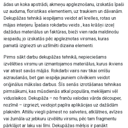
ādas un koka apstrādi, akmeņu apgleznošanu, izskatās īpaši
uz auduma, floristikas elementiem, uz traukiem un dāvanām.
Dekupāžas tehnikā iespējams veidot arī krelles, rotas un
mājas interjeru. Īpašais rokdarbu veids , kas krāšņi izceļ
dažādus materiālus un faktūras, bieži vien rada maldinošu
iespaidu, jo izskatās pēc apgleznotas virsmas, kuras
pamatā izgriezti un uzlīmēti dizaina elementi.
Pirms sākt darbu dekupāžas tehnikā, nepieciešams
izvēlēties virsmu un izmantojamos materiālus, kurus ikviens
var atrast savās mājās. Rokdarbi vairs nav tikai omīšu
aizraušanās, bet gan iespēja jauniem cilvēkiem veidot
oriģinālus mākslas darbus. Šīs senās izrotāšanas tehnikas
pirmsākumi, kas mūsdienās atkal populāra, meklējami vēl
viduslaikos. Dekupāža – no franču valodas vārda découper,
nozīmē – izgriezt, veidojot papīra aplikācijas uz dažādām
plaknēm. Attēlu viegli pārnest no salvetes, atklātnes, avīzes
vai žurnāla uz jebkuru izvēlētu virsmu, pēc tam fragmentu
pārklājot ar laku vai līmi. Dekupāžas mērķis ir panākt