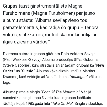
Grupas taustiņinstrumentālists Magne
Furuholmens (Magne Furuholmen) par jauno
albumu stāsta: “Albums sevī apvieno tos
pamatelementus, kas radīja šo grupu – tenora
vokāls, sintezators, melodiska melanholija un
ilgas dziesmu vārdos.”
Dziesmu autors ir grupas ģitārists Pols Voktors-Savojs
(Paul Waaktaar-Savoy). Albumu producējis Stīvs Osborns
(Steve Osborne), kurš strādājis arī ar tādām grupām kā “
New
Order
” un “
Suede
“. Albuma vāka dizainu radījis Martins
Kvamme, kurš veidojis arī “a-ha” albuma “
Analogue
” vāku un
logo.
Albuma pirmais singls “
Foot Of The Mountain
” Vācijā
sasniedzis singlu topa 3.vietu, kas ir grupas labākais
rādītājs kopš 1985.gada hita “
Take On Me
“. Singla videoklips