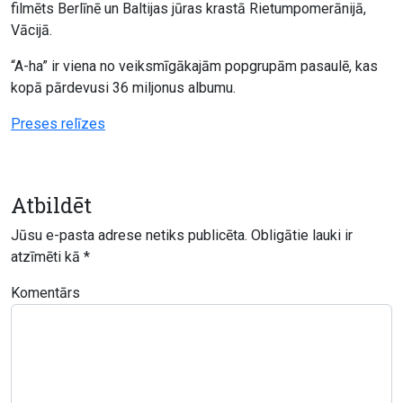
filmēts Berlīnē un Baltijas jūras krastā Rietumpomerānijā,
Vācijā.
“A-ha” ir viena no veiksmīgākajām popgrupām pasaulē, kas
kopā pārdevusi 36 miljonus albumu.
Preses relīzes
Atbildēt
Jūsu e-pasta adrese netiks publicēta.
Obligātie lauki ir
atzīmēti kā
*
Komentārs