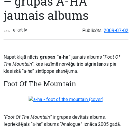
– grupas A-HA
jaunais albums
e-art.lv
Publicēts:
2009-07-02
Nupat klajā nācis
grupas “a-ha”
jaunais albums “
Foot Of
The Mountain
“, kas iezīmē norvēģu trio atgriešanos pie
klasiskā “a-ha” sintīpopa skanējuma.
Foot Of The Mountain
“
Foot Of The Mountain
” ir grupas devītais albums.
Iepriekšējais “a-ha” albums “Analogue” iznāca 2005.gadā.