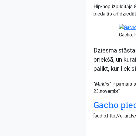
Hip-hop izpildītājs
piedalās arī dziedāt
Gacho. 
Dziesma stāsta p
priekšā, un kurai
palikt, kur liek 
“
Mirklis
” ir pirmais 
23.novembrī.
Gacho pied
[audio:http://e-art.l