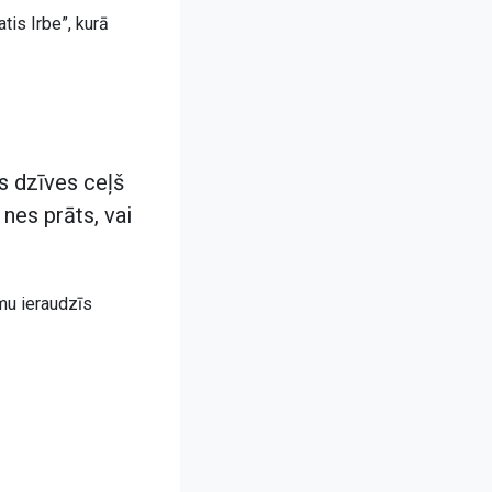
tis Irbe”, kurā
vs dzīves ceļš
 nes prāts, vai
mu ieraudzīs