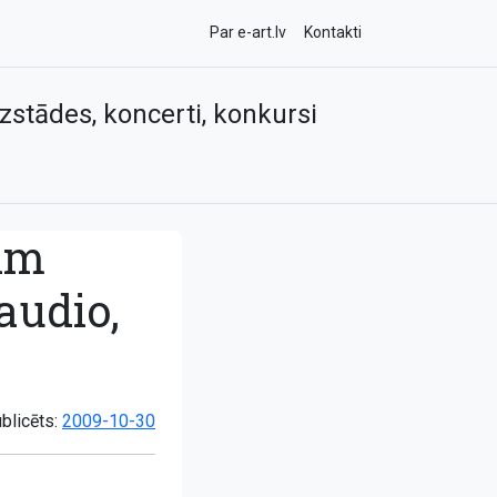
Par e-art.lv
Kontakti
zstādes, koncerti, konkursi
lim
audio,
blicēts:
2009-10-30