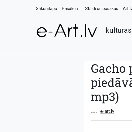
Sākumlapa
Pasākumi
Stāsti un pasakas
Arhī
kultūras
Gacho p
piedāvā
mp3)
e-art.lv