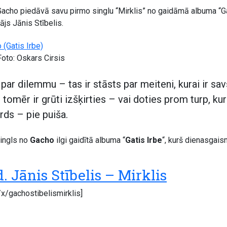
 Gacho piedāvā savu pirmo singlu “Mirklis” no gaidāmā albuma “Ga
ājs Jānis Stībelis.
Foto: Oskars Cirsis
ar dilemmu – tas ir stāsts par meiteni, kurai ir sa
 tomēr ir grūti izšķirties – vai doties prom turp, kur
sirds – pie puiša.
singls no
Gacho
ilgi gaidītā albuma “
Gatis Irbe
“, kurš dienasgais
. Jānis Stībelis – Mirklis
v/x/gachostibelismirklis]