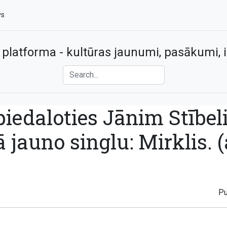
vs
 platforma - kultūras jaunumi, pasākumi, i
iedaloties Jānim Stībe
 jauno singlu: Mirklis. (
Pu