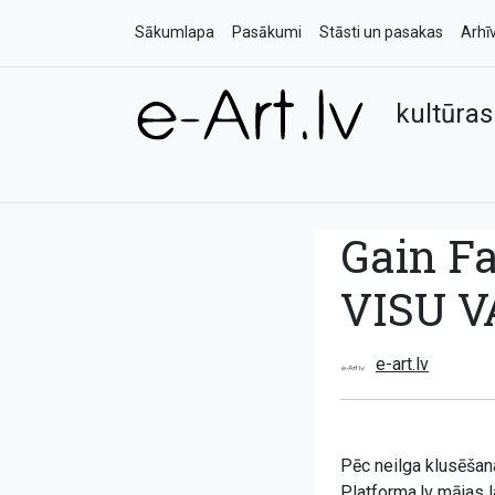
Sākumlapa
Pasākumi
Stāsti un pasakas
Arhī
kultūras
Gain Fa
VISU V
e-art.lv
Pēc neilga klusēšana
Platforma.lv mājas 