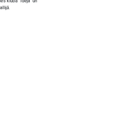
es klubā “Ideja” un
llijā.