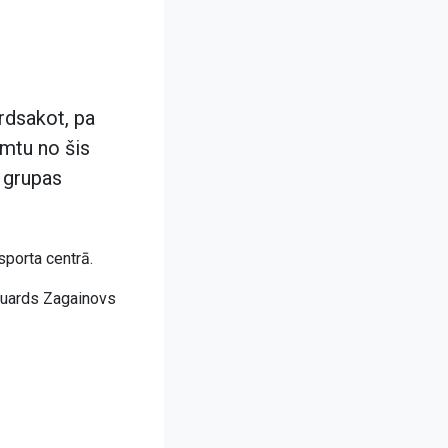
rdsakot, pa
emtu no šis
a grupas
sporta centrā.
Eduards Zagainovs