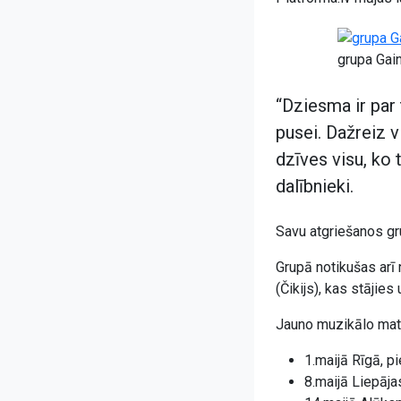
grupa Gain
“Dziesma ir par 
pusei. Dažreiz v
dzīves visu, ko 
dalībnieki.
Savu atgriešanos gru
Grupā notikušas arī
(Čikijs), kas stājie
Jauno muzikālo mate
1.maijā Rīgā, p
8.maijā Liepājas