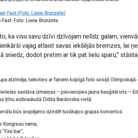
 Fast. Foto: Liene Brunzete
to, ka visu savu dzīvi dzīvojam nelīdz galam, vienvā
ienkārši vajag atlaist savas iekšējās bremzes, lai ņ
tā sniedz, dodot pretim ar tik pat lielu sparu,” stāst
pa atzīmēja, tiekoties ar faniem kopīgā foto sesijā Olimpiskajā 
 nelielas sastāva izmaiņas – pievienojies jauns basģitārists – 
s uz Ķīnu aizbraukušā Didža Bardovska vietā.
riālu būs iespējams dzirdēt tuvākajos grupas koncertos:
ie Kongresu nama,
 “Fire bar”,