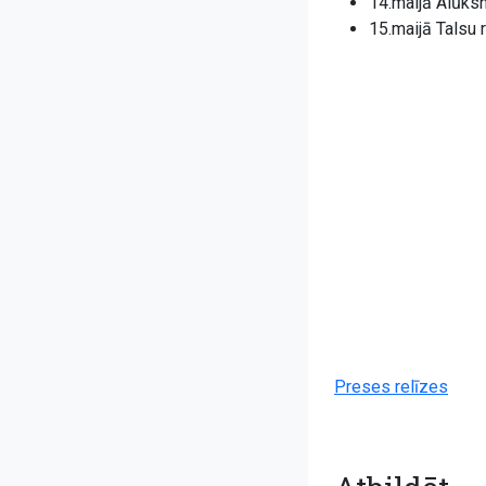
14.maijā Alūksn
15.maijā Talsu ra
Preses relīzes