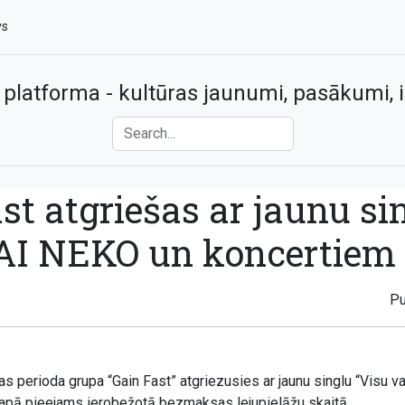
vs
 platforma - kultūras jaunumi, pasākumi, i
st atgriešas ar jaunu si
AI NEKO un koncertiem 
Pu
s perioda grupa “Gain Fast” atgriezusies ar jaunu singlu “Visu va
lapā pieejams ierobežotā bezmaksas lejupielāžu skaitā.