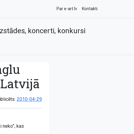
Par e-art.lv
Kontakti
zstādes, koncerti, konkursi
nglu
Latvijā
blicēts:
2010-04-29
i neko”, kas