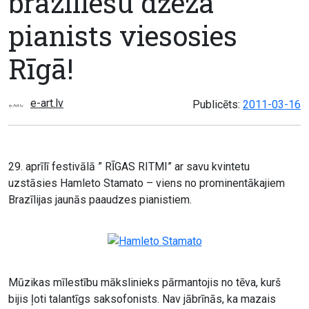
brazīliešu džeza
pianists viesosies
Rīgā!
e-art.lv
Publicēts:
2011-03-16
29. aprīlī festivālā ” RĪGAS RITMI” ar savu kvintetu
uzstāsies Hamleto Stamato – viens no prominentākajiem
Brazīlijas jaunās paaudzes pianistiem.
Mūzikas mīlestību mākslinieks pārmantojis no tēva, kurš
bijis ļoti talantīgs saksofonists. Nav jābrīnās, ka mazais