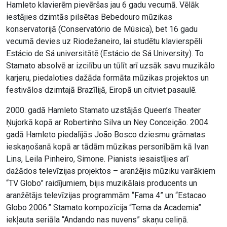
Hamleto klavierēm pievēršas jau 6 gadu vecumā. Vēlāk
iestājies dzimtās pilsētas Bebedouro mūzikas
konservatorijā (Conservatório de Música), bet 16 gadu
vecumā devies uz Riodežaneiro, lai studētu klavierspēli
Estácio de Sá universitātē (Estácio de Sá University). To
Stamato absolvē ar izcilību un tūlīt arī uzsāk savu muzikālo
karjeru, piedaloties dažāda formāta mūzikas projektos un
festivālos dzimtajā Brazīlijā, Eiropā un citviet pasaulē.
2000. gadā Hamleto Stamato uzstājās Queen’s Theater
Ņujorkā kopā ar Robertinho Silva un Ney Conceição. 2004.
gadā Hamleto piedalījās João Bosco dziesmu grāmatas
ieskaņošanā kopā ar tādām mūzikas personībām kā Ivan
Lins, Leila Pinheiro, Simone. Pianists iesaistījies arī
dažādos televīzijas projektos – aranžējis mūziku vairākiem
“TV Globo” raidījumiem, bijis muzikālais producents un
aranžētājs televīzijas programmām “Fama 4” un “Estacao
Globo 2006.” Stamato kompozīcija “Tema da Academia”
iekļauta seriāla “Andando nas nuvens” skaņu celiņā.