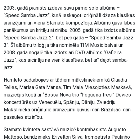
2003. gadā pianists izdeva savu pirmo solo albūmu –
“Speed Samba Jazz”, kurā ieskaņoti oriģināli džeza klasikas
aranžējumi un viena Stamato kompozīcija. Albūms guva labus
panākumus un kritiķu atzinību. 2005. gadā tika izdots albūms
“Speed Samba Jazz 2”, bet pēc gada – “Speed Samba Jazz
3”. Šī albūmu triloģija tika nominēta TIM Music balvai un
2008. gada nogalē tika izdots arī DVD albūms “Gafieira
Jazz”, kas aicināja ne vien klausīties, bet arī dejot samba-
jazz.
Hamleto sadarbojies ar tādiem māksliniekiem kā Claudia
Telles, Marisa Gata Mansa, Tim Maia. Viesojoties Maskavā,
muzicējis kopā ar “Bossa Nova trio “Fogueira Três.” Devies
koncerttūrēs uz Venecuēlu, Spāniju, Dāniju, Zviedriju.
Mākslinieka oriģinālie aranžējumi guvuši gan Brazīlijas, gan
pasaules atzinību.
Stamato kvinteta sastāvā muzicē kontrabasists Augusto
Mattoso, bundzinieks Erivelton Silva, trompetists Paulinho