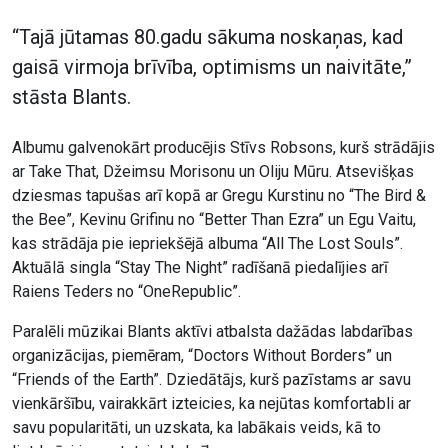
“Tajā jūtamas 80.gadu sākuma noskaņas, kad
gaisā virmoja brīvība, optimisms un naivitāte,”
stāsta Blants.
Albumu galvenokārt producējis Stīvs Robsons, kurš strādājis
ar Take That, Džeimsu Morisonu un Oliju Mūru. Atsevišķas
dziesmas tapušas arī kopā ar Gregu Kurstinu no “The Bird &
the Bee”, Kevinu Grifinu no “Better Than Ezra” un Egu Vaitu,
kas strādāja pie iepriekšējā albuma “All The Lost Souls”.
Aktuālā singla “Stay The Night” radīšanā piedalījies arī
Raiens Teders no “OneRepublic”.
Paralēli mūzikai Blants aktīvi atbalsta dažādas labdarības
organizācijas, piemēram, “Doctors Without Borders” un
“Friends of the Earth”. Dziedātājs, kurš pazīstams ar savu
vienkāršību, vairakkārt izteicies, ka nejūtas komfortabli ar
savu popularitāti, un uzskata, ka labākais veids, kā to