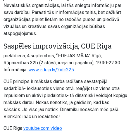
Nevalstiskās organizācijas, lai tās sniegtu informāciju par
savu darbību. Parasti tās ir informācijas teltis, bet dažkārt
organizācijas pieiet lietām no radošās puses un piedāvā
vizuālus un kreatīvus savas organizācijas būtības
atspoguļojumus.
Saspēles improvizācija, CUE Riga
piektdiena, 4.septembris, “I-DEJAS MĀJA” Rīgā,
Rūpniecības 32b (2.stāvā, ieeja no pagalma), 19:30-22:30.
Informācija:
www.i-deja.lv/?id=225
CUE princips ir mākslas darba radīšana savstarpējā
sadarbībā- ieklausoties viens otrā, reaģējot uz viens otra
impulsiem un aktīvi piedaloties- tā dinamiski veidojot kopīgu
mākslas darbu. Nekas nenotiks, ja gaidīsim, kad kas
sāksies. Jo viss jau notiek. Dinamiku nosakām mēs paši.
Vienkārši nāc un iesaisties!
CUE Riga
youtube.com video