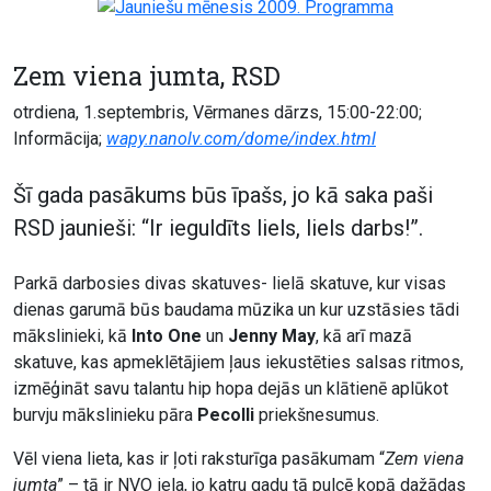
Zem viena jumta, RSD
otrdiena, 1.septembris, Vērmanes dārzs, 15:00-22:00;
Informācija;
wapy.nanolv.com/dome/index.html
Šī gada pasākums būs īpašs, jo kā saka paši
RSD jaunieši: “Ir ieguldīts liels, liels darbs!”.
Parkā darbosies divas skatuves- lielā skatuve, kur visas
dienas garumā būs baudama mūzika un kur uzstāsies tādi
mākslinieki, kā
Into One
un
Jenny May
, kā arī mazā
skatuve, kas apmeklētājiem ļaus iekustēties salsas ritmos,
izmēģināt savu talantu hip hopa dejās un klātienē aplūkot
burvju mākslinieku pāra
Pecolli
priekšnesumus.
Vēl viena lieta, kas ir ļoti raksturīga pasākumam “
Zem viena
jumta
” – tā ir NVO iela, jo katru gadu tā pulcē kopā dažādas