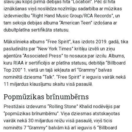
slavu jau kopš pirmā debijas hita “Location”. Pēc šī hita
iznākšanas viņš noslēdza nozīmīgu sadarbība ar mūzikas
izdevniecību “Right Hand Music Group/RCA Records”, un
tam sekoja debijas albuma “American Teen” izdošana ar
dubultplatīna sertifikāta statusu.
Mākslinieka albums “Free Spirit”, kas izdots 2019. gadā, tika
pasludināts par “New York Times” kritiķu izvēli un ziņu
aģentūra “Associated Press” to nosauca par izcilu. Albums,
kuru RIAA ir sertificējis ar platīna statusu, debitēja “Billboard
Top 200” 1. vietā un tajā iekļauta arī “Grammy” balvas
nominētā dziesma “Talk”. “Free Spirit” ir ieguvis vairāk nekā
11 miljardus klausījumu skaitu visā pasaulē.
Popmūzikas brīnumbērns
Prestižais izdevums “Rolling Stone” Khalid nodēvējis par
“popmūzikas brīnumbērnu”. Viņa dziesmas atstskaņotas
vairāk nekā 30 miljardus reižu visā pasaulē, viņš ticis
nominēts 7 “Grammy” balvām kā arī ieguvis 6 “Billboard