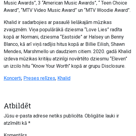
Music Awards”, 3 “American Music Awards”, “ Teen Choice
Award”, “MTV Video Music Award” un “MTV Woodie Award”.
Khalid ir sadarbojies ar pasaulē lielākajām mūzikas
zvaigznēm. Viņa populārākā dziesma “Love Lies” radīta
kopā ar Normani, dziesma “Eastside” ar Halsey un Benny
Blanco, kā arī viņš radījis hitus kopā ar Billie Eilish, Shawn
Mendes, Marshmello un daudziem citiem. 2020. gadā Khalid
izdeva mūzikas kritiķu atzinīgi novērtēto dziesmu “Eleven”
un izcilo hitu “Know Your Worth” kopā ar grupu Disclosure.
Koncerti
,
Preses relīzes
,
Khalid
Atbildēt
Jūsu e-pasta adrese netiks publicēta.
Obligātie lauki ir
atzīmēti kā
*
Komentārs