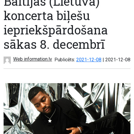
Baltijas (Lietuvā)
koncerta biļešu
iepriekšpārdošana
sākas 8. decembrī
Web information.lv
Atjaunots:
Publicēts:
2021-12-08
|
2021-12-08