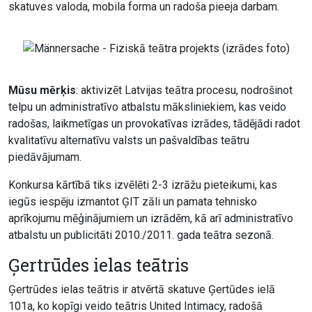
skatuves valoda, mobila forma un radoša pieeja darbam.
Mūsu mērķis
: aktivizēt Latvijas teātra procesu, nodrošinot
telpu un administratīvo atbalstu māksliniekiem, kas veido
radošas, laikmetīgas un provokatīvas izrādes, tādējādi radot
kvalitatīvu alternatīvu valsts un pašvaldības teātru
piedāvājumam.
Konkursa kārtībā tiks izvēlēti 2-3 izrāžu pieteikumi, kas
iegūs iespēju izmantot ĢIT zāli un pamata tehnisko
aprīkojumu mēģinājumiem un izrādēm, kā arī administratīvo
atbalstu un publicitāti 2010./2011. gada teātra sezonā.
Ģertrūdes ielas teātris
Ģertrūdes ielas teātris ir atvērtā skatuve Ģertūdes ielā
101a, ko kopīgi veido teātris United Intimacy, radošā