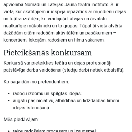
apvienība Nomadi un Latvijas Jaunā teātra institūts. Šī ir
vieta, kur skatītājiem ir iespēja iepazīties ar mūsdienu dejas
un teātra izrādēm, ko veidojuši Latvijas un ārvalstu
neatkarīgie mākslinieki un to grupas. Tāpat šī vieta atvērta
dažādām citām radošām aktivitātēm un pasākumiem –
koncertiem, lekcijām, radošiem un filmu vakariem.
Pieteikšanās konkursam
Konkursā var pieteikties teātra un dejas profesionāļi
patstāvīga darba veidošanai (studiju darbi netiek atbalstīti).
Ko sagaidām no pretendentiem:
radošu izdomu un spilgtas idejas;
augstu pašiniciatīvu, atbildības un līdzdalības līmeni
idejas īstenošanā.
Mēs piedāvājam:
telpu radošajam procesam un izaugsmei;