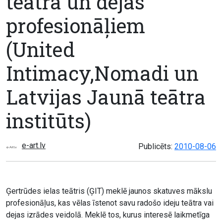
teātra un dejas
profesionāļiem
(United
Intimacy,Nomadi un
Latvijas Jaunā teātra
institūts)
e-art.lv
Publicēts:
2010-08-06
Ģertrūdes ielas teātris (ĢIT) meklē jaunos skatuves mākslu
profesionāļus, kas vēlas īstenot savu radošo ideju teātra vai
dejas izrādes veidolā. Meklē tos, kurus interesē laikmetīga