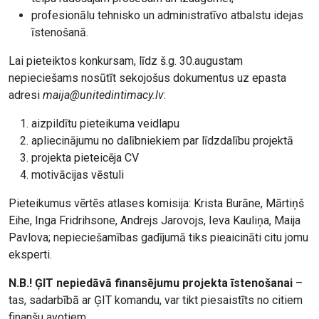
profesionālu tehnisko un administratīvo atbalstu idejas
īstenošanā.
Lai pieteiktos konkursam, līdz š.g. 30.augustam
nepieciešams nosūtīt sekojošus dokumentus uz epasta
adresi
maija@unitedintimacy.lv
:
aizpildītu pieteikuma veidlapu
apliecinājumu no dalībniekiem par līdzdalību projektā
projekta pieteicēja CV
motivācijas vēstuli
Pieteikumus vērtēs atlases komisija: Krista Burāne, Mārtiņš
Eihe, Inga Fridrihsone, Andrejs Jarovojs, Ieva Kauliņa, Maija
Pavlova; nepieciešamības gadījumā tiks pieaicināti citu jomu
eksperti.
N.B.! ĢIT nepiedāvā finansējumu projekta īstenošanai
–
tas, sadarbībā ar ĢIT komandu, var tikt piesaistīts no citiem
finanšu avotiem.