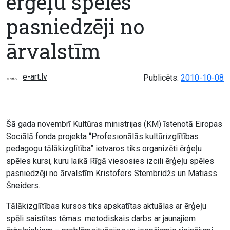
ērģeļu spēles
pasniedzēji no
ārvalstīm
e-art.lv
Publicēts:
2010-10-08
Šā gada novembrī Kultūras ministrijas (KM) īstenotā Eiropas
Sociālā fonda projekta “Profesionālās kultūrizglītības
pedagogu tālākizglītība” ietvaros tiks organizēti ērģeļu
spēles kursi, kuru laikā Rīgā viesosies izcili ērģeļu spēles
pasniedzēji no ārvalstīm Kristofers Stembridžs un Matiass
Šneiders.
Tālākizglītības kursos tiks apskatītas aktuālas ar ērģeļu
spēli saistītas tēmas: metodiskais darbs ar jaunajiem