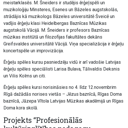
meistarklasēs. M. Šneiders ir studējis ērģeļspēli un
muzikoloģiju Minsteres, Esenes un Bāzeles augstskolās,
strādājis kā muzikologs Bāzeles universitātē Šveicē un
vadījis ērģeļu klasi Heidelbergas Baznīcas Mūzikas
augstskolā Vācijā. M. Šneiders ir profesors Baznīcas
mūzikas institūtā un filozofijas fakultātes dekāns
Greifsvaldes universitātē Vācijā. Viņa specializācija ir ērģeļu
koncertspēle un improvizācija.
Ērģeļu spēles kursu pasniedzēju vidū ir arī vadošie Latvijas
ērģeļu spēles speciālisti Larisa Bulava, Tālivaldis Deksnis
un Vilis Kolms un citi.
Ērģeļu spēles kursi norisināsies no 4. līdz 12.novembrim
Rīgā dažādās norises vietās – Jēzus baznīcā, Rīgas Doma
baznīcā, Jāzepa Vītola Latvijas Mūzikas akadēmijā un Rīgas
Doma kora skolā.
Projekts “Profesionālās