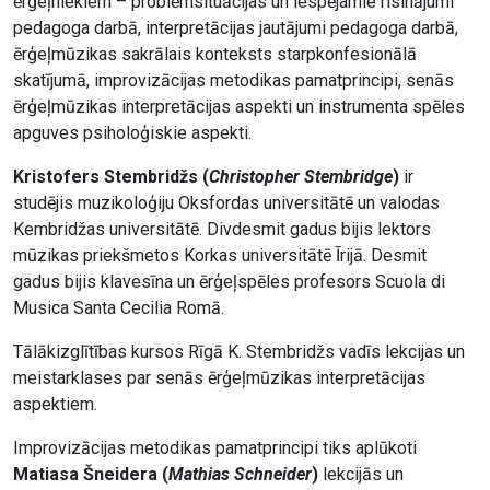
ērģeļniekiem – problēmsituācijas un iespējamie risinājumi
pedagoga darbā, interpretācijas jautājumi pedagoga darbā,
ērģeļmūzikas sakrālais konteksts starpkonfesionālā
skatījumā, improvizācijas metodikas pamatprincipi, senās
ērģeļmūzikas interpretācijas aspekti un instrumenta spēles
apguves psiholoģiskie aspekti.
Kristofers Stembridžs (
Christopher Stembridge
)
ir
studējis muzikoloģiju Oksfordas universitātē un valodas
Kembridžas universitātē. Divdesmit gadus bijis lektors
mūzikas priekšmetos Korkas universitātē Īrijā. Desmit
gadus bijis klavesīna un ērģeļspēles profesors Scuola di
Musica Santa Cecilia Romā.
Tālākizglītības kursos Rīgā K. Stembridžs vadīs lekcijas un
meistarklases par senās ērģeļmūzikas interpretācijas
aspektiem.
Improvizācijas metodikas pamatprincipi tiks aplūkoti
Matiasa Šneidera (
Mathias Schneider
)
lekcijās un