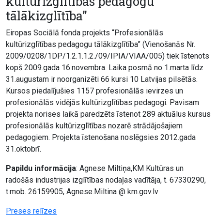
kultūrizglītības pedagogu
tālākizglītība”
Eiropas Sociālā fonda projekts “Profesionālās
kultūrizglītības pedagogu tālākizglītība” (Vienošanās Nr.
2009/0208/1DP/1.2.1.1.2./09/IPIA/VIAA/005) tiek īstenots
kopš 2009.gada 16.novembra. Laika posmā no 1.marta līdz
31.augustam ir noorganizēti 66 kursi 10 Latvijas pilsētās.
Kursos piedalījušies 1157 profesionālās ievirzes un
profesionālās vidējās kultūrizglītības pedagogi. Pavisam
projekta norises laikā paredzēts īstenot 289 aktuālus kursus
profesionālās kultūrizglītības nozarē strādājošajiem
pedagogiem. Projekta īstenošana noslēgsies 2012.gada
31.oktobrī.
Papildu informācija
: Agnese Miltiņa,KM Kultūras un
radošās industrijas izglītības nodaļas vadītāja, t. 67330290,
t.mob. 26159905, Agnese.Miltina @ km.gov.lv
Preses relīzes