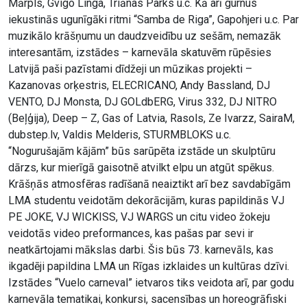
Mārpls, Gvigo Linga, Triānas Parks u.c. Kā arī gurnus
iekustinās ugunīgāki ritmi “Samba de Riga”, Gapohjeri u.c. Par
muzikālo krāšņumu un daudzveidību uz sešām, nemazāk
interesantām, izstādes – karnevāla skatuvēm rūpēsies
Latvijā paši pazīstami dīdžeji un mūzikas projekti –
Kazanovas orķestris, ELECRICANO, Andy Bassland, DJ
VENTO, DJ Monsta, DJ GOLdbERG, Virus 332, DJ NITRO
(Beļģija), Deep – Z, Gas of Latvia, Rasols, Ze Ivarzz, SairaM,
dubstep.lv, Valdis Melderis, STURMBLOKS u.c.
“Nogurušajām kājām” būs sarūpēta izstāde un skulptūru
dārzs, kur mierīgā gaisotnē atvilkt elpu un atgūt spēkus.
Krāšņās atmosfēras radīšanā neaiztikt arī bez savdabīgām
LMA studentu veidotām dekorācijām, kuras papildinās VJ
PE JOKE, VJ WICKISS, VJ WARGS un citu video žokeju
veidotās video preformances, kas pašas par sevi ir
neatkārtojami mākslas darbi. Šis būs 73. karnevāls, kas
ikgadēji papildina LMA un Rīgas izklaides un kultūras dzīvi.
Izstādes “Vuelo carneval” ietvaros tiks veidota arī, par godu
karnevāla tematikai, konkursi, sacensības un horeogrāfiski