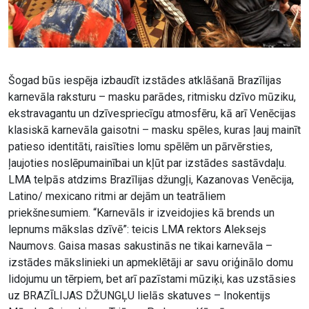
Šogad būs iespēja izbaudīt izstādes atklāšanā Brazīlijas
karnevāla raksturu – masku parādes, ritmisku dzīvo mūziku,
ekstravagantu un dzīvespriecīgu atmosfēru, kā arī Venēcijas
klasiskā karnevāla gaisotni – masku spēles, kuras ļauj mainīt
patieso identitāti, raisīties lomu spēlēm un pārvērsties,
ļaujoties noslēpumainībai un kļūt par izstādes sastāvdaļu.
LMA telpās atdzims Brazīlijas džungļi, Kazanovas Venēcija,
Latino/ mexicano ritmi ar dejām un teatrāliem
priekšnesumiem. “Karnevāls ir izveidojies kā brends un
lepnums mākslas dzīvē”: teicis LMA rektors Aleksejs
Naumovs. Gaisa masas sakustinās ne tikai karnevāla –
izstādes mākslinieki un apmeklētāji ar savu oriģinālo domu
lidojumu un tērpiem, bet arī pazīstami mūziķi, kas uzstāsies
uz BRAZĪLIJAS DŽUNGĻU lielās skatuves – Inokentijs