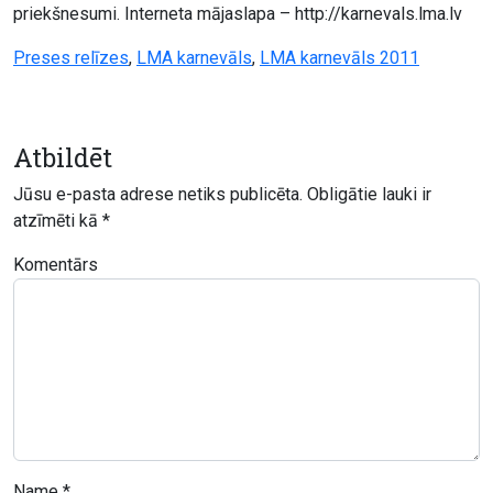
priekšnesumi. Interneta mājaslapa – http://karnevals.lma.lv
Preses relīzes
,
LMA karnevāls
,
LMA karnevāls 2011
Atbildēt
Jūsu e-pasta adrese netiks publicēta.
Obligātie lauki ir
atzīmēti kā
*
Komentārs
Name
*