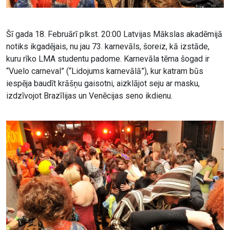
Šī gada 18. Februārī plkst. 20:00 Latvijas Mākslas akadēmijā
notiks ikgadējais, nu jau 73. karnevāls, šoreiz, kā izstāde,
kuru rīko LMA studentu padome. Karnevāla tēma šogad ir
“Vuelo carneval” (“Lidojums karnevālā”), kur katram būs
iespēja baudīt krāšņu gaisotni, aizklājot seju ar masku,
izdzīvojot Brazīlijas un Venēcijas seno ikdienu.