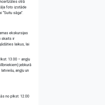
oncertzāles otrā
āļa foto izstāde
i “Suitu sāga”.
ejamas ekskursijas
skaits ir
dāties laikus, lai
plkst. 13.00 – angļu
alībniekiem) jebkurā
latviešu, angļu un
nās no plkst. 12.00