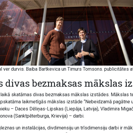
al ver durvis. Baiba Bartkevica un Timurs Tomsons. publicitātes at
 divas bezmaksas mākslas iz
 laikā skatāmas divas bezmaksas mākslas izstādes. Mākslas tel
m apskatāma laikmetīgās mākslas izstāde “Nebeidzamā pagātne u
inieku – Daces Dēliņas-Lipskas (Liepāja, Latvija), Vladimira Mig
ponova (Sanktpēterburga, Krievija) – darbi.
znas un instalācijas, divdimensiju un trīsdimensiju darbi ir māk