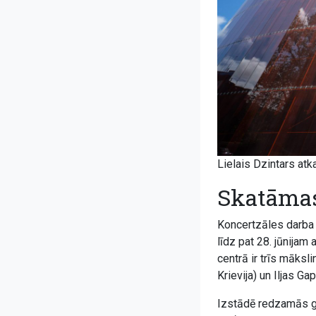
Lielais Dzintars atk
Skatāmas
Koncertzāles darba
līdz pat 28. jūnija
centrā ir trīs māksl
Krievija) un Iljas Ga
Izstādē redzamās gle