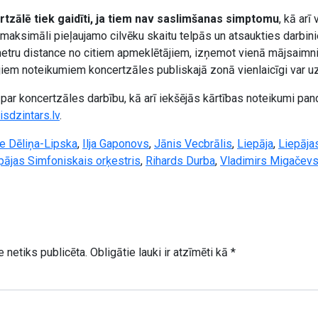
tzālē tiek gaidīti, ja tiem nav saslimšanas simptomu
, kā arī 
 maksimāli pieļaujamo cilvēku skaitu telpās un atsaukties darbin
 metru distance no citiem apmeklētājiem, izņemot vienā mājsaimn
iem noteikumiem koncertzāles publiskajā zonā vienlaicīgi var uzt
par koncertzāles darbību, kā arī iekšējās kārtības noteikumi pan
aisdzintars.lv
.
e Dēliņa-Lipska
,
Ilja Gaponovs
,
Jānis Vecbrālis
,
Liepāja
,
Liepāja
pājas Simfoniskais orķestris
,
Rihards Durba
,
Vladimirs Migačev
 netiks publicēta.
Obligātie lauki ir atzīmēti kā
*