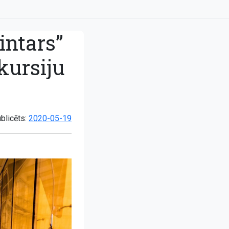
intars”
kursiju
blicēts:
2020-05-19