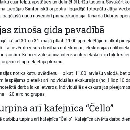
aiku caur telpu, apstāties un definēt šī brīža tagadni. Savukārt k
āma Liepājas Simfoniskā orķestra ilggadējā fotogrāfa Jāņa Vecbr
īta pagājušā gada novembrī pirmatskaņotajai Riharda Dubras opera
jas zinoša gida pavadībā
aijā, kā arī 30. un 31. maijā plkst. 11.00 apmeklētājiem atkal pie
. Lai ievērotu visus drošības noteikumus, ekskursijas dalībnieku 
ersonām. Koncertzāle aicina interesentus ekskursiju biļetes iegā
 organizēt apmeklētāju plūsmu.
ursijas notiks katru svētdienu – plkst. 11.00 latviešu valodā, bet 
m iespējams pieteikt arī individuālas ekskursijas (no 1 līdz 10 d
oteiktā darba laika ietvaros. Individuālās ekskursijas pieejamas 
na – 20 eiro no grupas.
urpina arī kafejnīca “Čello”
 darbību turpina arī kafejnīca “Čello”. Kafejnīca atvērta darba die