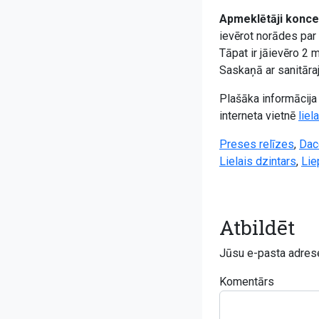
Apmeklētāji koncer
ievērot norādes par
Tāpat ir jāievēro 2
Saskaņā ar sanitāraj
Plašāka informācija 
interneta vietnē
liel
Preses relīzes
,
Dac
Lielais dzintars
,
Lie
Atbildēt
Jūsu e-pasta adrese
Komentārs