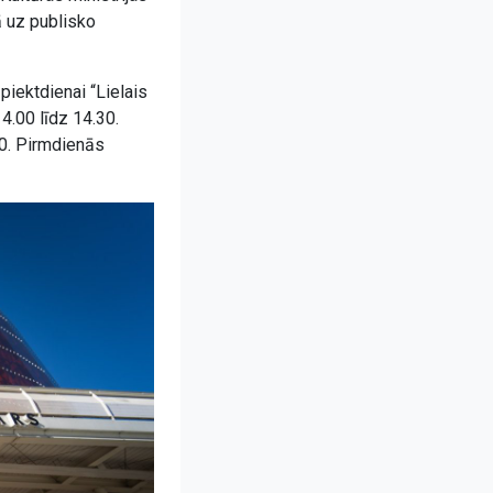
ā uz publisko
piektdienai “Lielais
4.00 līdz 14.30.
00. Pirmdienās