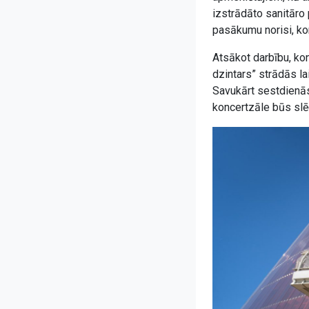
izstrādāto sanitāro
pasākumu norisi, ko
Atsākot darbību, kon
dzintars” strādās la
Savukārt sestdienās
koncertzāle būs slē