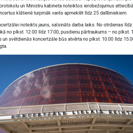
 protokolu un Ministru kabineta noteiktos ierobežojumus attiecīb
ncertus klātienē turpmāk varēs apmeklēt līdz 25 dalībniekiem.
certzālei noteikts jauns, saīsināts darba laiks. No otrdienas līdz 
ikā no plkst. 12.00 līdz 17.00, pusdienu pārtraukums – no plkst. 1
 un svētdienās koncertzāle būs atvērta no plkst. 10.00 līdz 15.
gta.