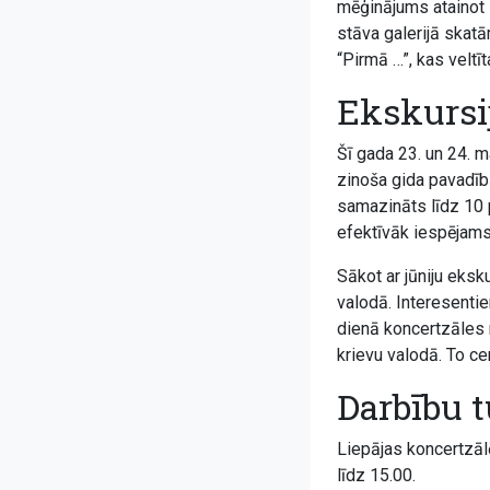
mēģinājums atainot l
stāva galerijā skat
“Pirmā …”, kas velt
Ekskursi
Šī gada 23. un 24. m
zinoša gida pavadībā
samazināts līdz 10 p
efektīvāk iespējams
Sākot ar jūniju eksk
valodā. Interesentie
dienā koncertzāles n
krievu valodā. To ce
Darbību t
Liepājas koncertzālē
līdz 15.00.