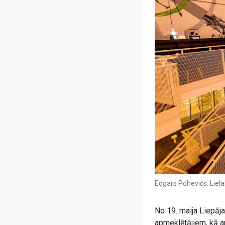
Edgars Pohevičs. Lielai
No 19. maija Liepāja
apmeklētājiem, kā ar