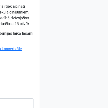
visi tiek aicināti
ieku aicinājumiem.
iecībā dzīvojošos.
urēties 25 cilvēki.
dēmijas laikā lasāmi
s koncertzāle
s