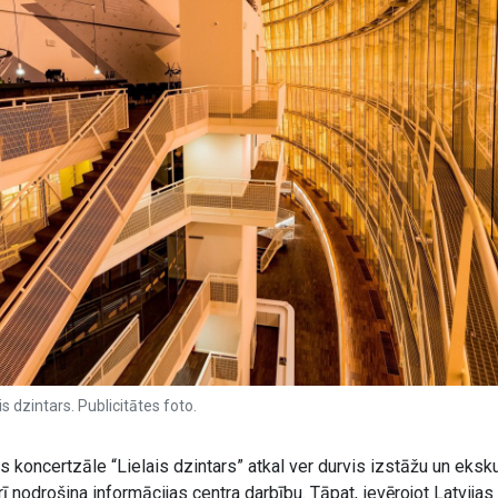
s dzintars. Publicitātes foto.
s koncertzāle “Lielais dzintars” atkal ver durvis izstāžu un eksku
ī nodrošina informācijas centra darbību. Tāpat, ievērojot Latvijas 