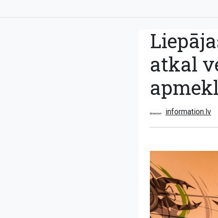
Liepāja
atkal v
apmekl
information.lv