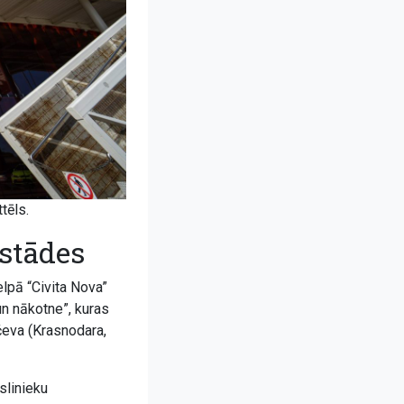
tēls.
stādes
pā “Civita Nova”
n nākotne”, kuras
ačeva (Krasnodara,
slinieku