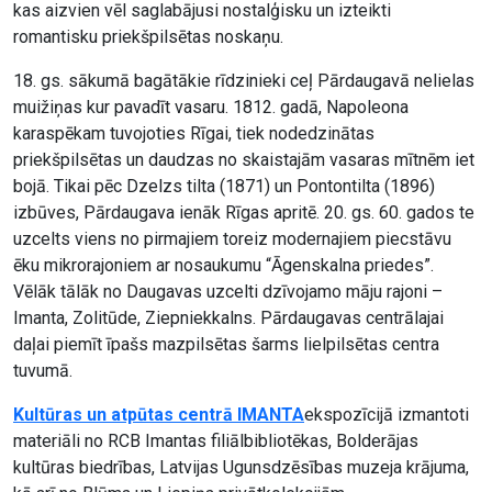
kas aizvien vēl saglabājusi nostalģisku un izteikti
romantisku priekšpilsētas noskaņu.
18. gs. sākumā bagātākie rīdzinieki ceļ Pārdaugavā nelielas
muižiņas kur pavadīt vasaru. 1812. gadā, Napoleona
karaspēkam tuvojoties Rīgai, tiek nodedzinātas
priekšpilsētas un daudzas no skaistajām vasaras mītnēm iet
bojā. Tikai pēc Dzelzs tilta (1871) un Pontontilta (1896)
izbūves, Pārdaugava ienāk Rīgas apritē. 20. gs. 60. gados te
uzcelts viens no pirmajiem toreiz modernajiem piecstāvu
ēku mikrorajoniem ar nosaukumu “Āgenskalna priedes”.
Vēlāk tālāk no Daugavas uzcelti dzīvojamo māju rajoni –
Imanta, Zolitūde, Ziepniekkalns. Pārdaugavas centrālajai
daļai piemīt īpašs mazpilsētas šarms lielpilsētas centra
tuvumā.
Kultūras un atpūtas centrā IMANTA
ekspozīcijā izmantoti
materiāli no RCB Imantas filiālbibliotēkas, Bolderājas
kultūras biedrības, Latvijas Ugunsdzēsības muzeja krājuma,