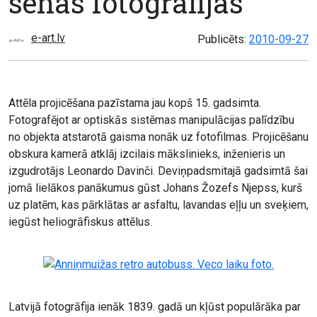
senās fotogrāfijās
e-art.lv
Publicēts:
2010-09-27
Attēla projicēšana pazīstama jau kopš 15. gadsimta.
Fotografējot ar optiskās sistēmas manipulācijas palīdzību
no objekta atstarotā gaisma nonāk uz fotofilmas. Projicēšanu
obskura kamerā atklāj izcilais mākslinieks, inženieris un
izgudrotājs Leonardo Davinči. Deviņpadsmitajā gadsimtā šai
jomā lielākos panākumus gūst Johans Žozefs Njepss, kurš
uz platēm, kas pārklātas ar asfaltu, lavandas eļļu un sveķiem,
iegūst heliogrāfiskus attēlus.
Latvijā fotogrāfija ienāk 1839. gadā un kļūst populārāka par