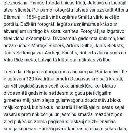
gleznošanu. Pirmās fotodarbnīcas Rīgā, Jelgavā un Liepājā
atver vācieši. Par pirmo fotogrāfu latvieti var uzskatīt Alfonu
Bērmani — 1854.gadā viņš uzņēmis Smilšu vārtu iekšējo
portālu. Dažkārt fotogrāfi iegūtos uzņēmumus krāso ar
akvareļiem un tirgo kā skatu kartītes. Fotogrāfijas izgatavo
tikai vienā eksemplārā. Divdesmitā gadsimta sākumā, kad
nozarē ienāk Mārtiņš Buclers, Artūrs Dulbe, Jānis Rieksts,
Jānis Sarkangalvis, Andrejs Saulītis, Roberts Johansons un
Vilis Rīdzinieks, Latvijā tā kļūst par mākslas vērtību.
Trešo daļu Rīgas teritorijas mēs saucam par Pārdaugavu, tie
ir aptuveni 120 kvadrātkilometri Daugavas kreisajā krastā,
kur vēl saglabājusies vecā koka arhitektūra, kur blakus
divdesmitā gadsimta sešdesmito gadu pieticīgajām
ģimenes mājiņām slejas guļamvagonu-daudzstāvu bloku
māju korpusi, kur blakus industriāli lietišķajai pilsētas sejai
vasarās pretī nāk ceriņu un jasmīnu smarža, mazdārziņos
zied puķes un ziemā pagalmus ieskauj neizbrienamas
sniega kupenas. Pārdaugava ir kontrastu pilna pilsētas daļa,