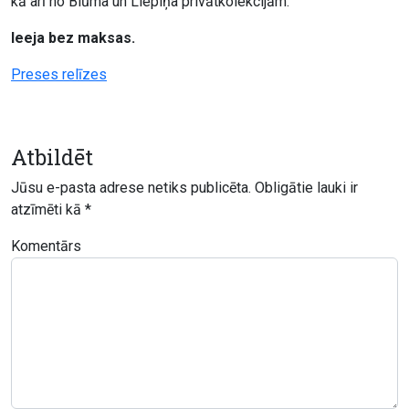
kā arī no Blūma un Liepiņa privātkolekcijām.
Ieeja bez maksas.
Preses relīzes
Atbildēt
Jūsu e-pasta adrese netiks publicēta.
Obligātie lauki ir
atzīmēti kā
*
Komentārs