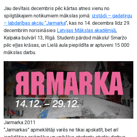
Jau devītais decembris pēc kārtas atnes vienu no
spilgtākajiem notikumiem mākslas jomā:
izstādi – gadatirgu
– labdarības akciju “Jarmarka
“, kas no 14. decembra līdz 29.
decembrim norisināsies
Latvijas Mākslas akadēmijā
,
Kalpaka bulvārī 13, Rīgā. Studenti pārdod mākslu! Smaržo
pēc eļļas krāsas, un Lielā aula piepildīta ar aptuveni 15 000
mākslas darbu.
Jarmarka 2011
“Jarmarkas” apmeklētāji varēs ne tikai apskatīt, bet arī