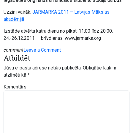
iegādāties oriģinālus un unikālus studentu studiju darbus.
Uzzini vairāk:
JARMARKA 2011 – Latvijas Mākslas
akadēmijā
Izstāde atvērta katru dienu no plkst. 11:00 līdz 20:00.
24.-26.12.2011. – brīvdienas. www.jarmarka.org
on
comment
Leave a Comment
Atbildēt
JARMARKA
2011
Jūsu e-pasta adrese netiks publicēta.
Obligātie lauki ir
atzīmēti kā
*
Komentārs