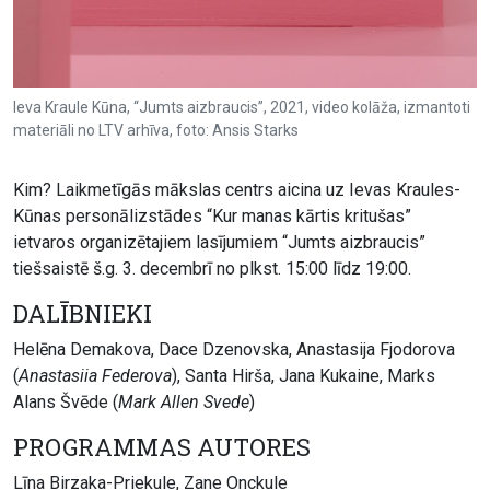
Ieva Kraule Kūna, “Jumts aizbraucis”, 2021, video kolāža, izmantoti
materiāli no LTV arhīva, foto: Ansis Starks
Kim? Laikmetīgās mākslas centrs aicina uz Ievas Kraules-
Kūnas personālizstādes “Kur manas kārtis kritušas”
ietvaros organizētajiem lasījumiem “Jumts aizbraucis”
tiešsaistē š.g. 3. decembrī no plkst. 15:00 līdz 19:00.
DALĪBNIEKI
Helēna Demakova, Dace Dzenovska, Anastasija Fjodorova
(
Anastasiia Federova
), Santa Hirša, Jana Kukaine, Marks
Alans Švēde (
Mark Allen Svede
)
PROGRAMMAS AUTORES
Līna Birzaka-Priekule, Zane Onckule