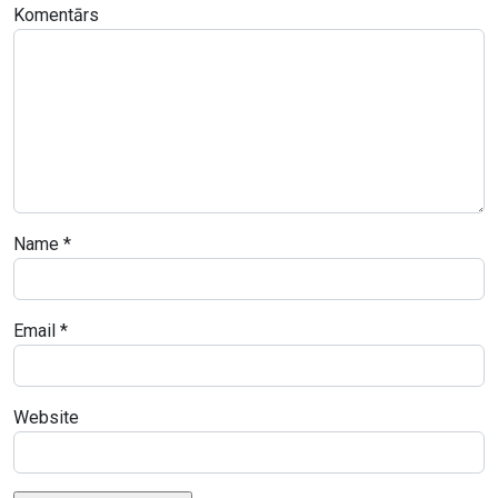
–
Komentārs
Ievas
Kraules-
Kūnas
personālizstādes
lasījumi
Kim?
Laikmetīgās
mākslas
Name
*
centrā
Email
*
Website