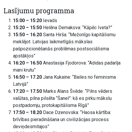
Lasījumu programma
15:00 – 15:20
Ievads
15:20 – 15:50
Helēna Demakova: “Kāpēc Iveta?”
15:50 – 16.20
Santa Hirša: “Mežonīgo kapitālismu
meklējot. Latvijas laikmetīgās mākslas
pašpozicionēšanās problēmas postsociālisma
apstākļos”
16:20 – 16.50
Anastasija Fjodorova: “Adidas padarīja
mani krutu”
16:50 – 17.20
Jana Kukaine: “Bailes no feminisma
Latvijā”
17:20 – 17.50
Marks Alans Švēde: “Pilns vēders
valūtas, pilna pilsēta “Šanel”: kā es pirku mākslu
postpadomju, protokapitālisma Rīgā”
17:50 – 18.20
Dace Dzenovska: “Haosa kārtība:
brīvības pieradināšana un civilizācijas process
deviņdesmitajos”