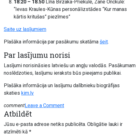
18:20 – 18.50
Līna Birzaka-Priekule, Zane Onckule:
“Ievas Kraules-Kūnas personālizstādes “Kur manas
kārtis kritušas” piezīmes”
Saite uz lasījumiem
Plašāka informācija par pasākumu skatāma
šeit
.
Par lasījumu norisi
Lasījumi norisināsies latviešu un angļu valodās. Pasākumam
noslēdzoties, lasījumu ieraksts būs pieejams publikai.
Plašāka informācija un lasījumu dalībnieku biogrāfijas
skaties
kim.lv
on
comment
Leave a Comment
Atbildēt
Kur
manas
Jūsu e-pasta adrese netiks publicēta.
Obligātie lauki ir
kārtis
atzīmēti kā
*
kritušas