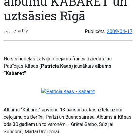
albumu KABARET un
uztsāsies Rīgā
e-art.lv
Publicēts:
2009-04-17
No šīs nedēļas Latvijā pieejams franču dziedātājas
Patrīcijas Kāsas (
Patricia Kaas
) jaunākais
albums
“Kabaret”
.
Albums “Kabaret” apvieno 13 šansonus, kas iztēlē uzbur
ceļojumu pa Berlīni, Parīzi un Buenosairesu. Albums ir Kāsas
oda 30.gadiem un to varonēm – Grētai Garbo, Sūzijai
Solidorai, Martai Greijemai.