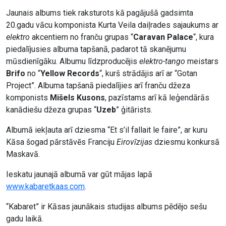
Jaunais albums tiek raksturots kā pagājušā gadsimta
20.gadu vācu komponista Kurta Veila daiļrades sajaukums ar
elektro
akcentiem no franču grupas “
Caravan Palace
“, kura
piedalījusies albuma tapšanā, padarot tā skanējumu
mūsdienīgāku. Albumu līdzproducējis
elektro-tango
meistars
Brifo
no “
Yellow Records
“, kurš strādājis arī ar “Gotan
Project”. Albuma tapšanā piedalījies arī franču džeza
komponists
Mišels Kusons
, pazīstams arī kā leģendārās
kanādiešu džeza grupas “
Uzeb
” ģitārists.
Albumā iekļauta arī dziesma “Et s’il fallait le faire”, ar kuru
Kāsa šogad pārstāvēs Franciju
Eirovīzijas
dziesmu konkursā
Maskavā.
Ieskatu jaunajā albumā var gūt mājas lapā
www.kabaretkaas.com
.
“Kabaret” ir Kāsas jaunākais studijas albums pēdējo sešu
gadu laikā.