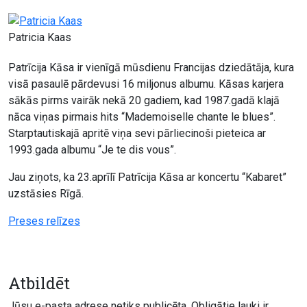
Patricia Kaas
Patrīcija Kāsa ir vienīgā mūsdienu Francijas dziedātāja, kura
visā pasaulē pārdevusi 16 miljonus albumu. Kāsas karjera
sākās pirms vairāk nekā 20 gadiem, kad 1987.gadā klajā
nāca viņas pirmais hits “Mademoiselle chante le blues”.
Starptautiskajā apritē viņa sevi pārliecinoši pieteica ar
1993.gada albumu “Je te dis vous”.
Jau ziņots, ka 23.aprīlī Patrīcija Kāsa ar koncertu “Kabaret”
uzstāsies Rīgā.
Preses relīzes
Atbildēt
Jūsu e-pasta adrese netiks publicēta.
Obligātie lauki ir