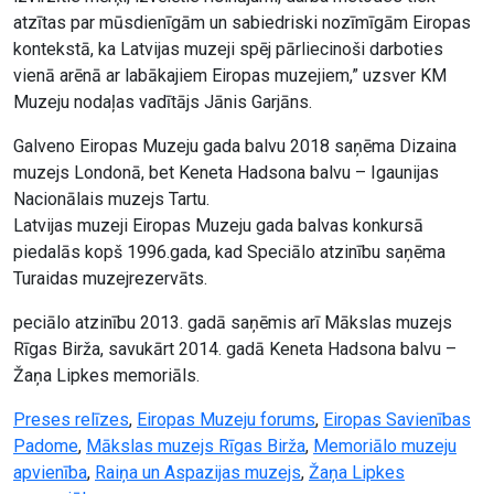
atzītas par mūsdienīgām un sabiedriski nozīmīgām Eiropas
kontekstā, ka Latvijas muzeji spēj pārliecinoši darboties
vienā arēnā ar labākajiem Eiropas muzejiem,” uzsver KM
Muzeju nodaļas vadītājs Jānis Garjāns.
Galveno Eiropas Muzeju gada balvu 2018 saņēma Dizaina
muzejs Londonā, bet Keneta Hadsona balvu – Igaunijas
Nacionālais muzejs Tartu.
Latvijas muzeji Eiropas Muzeju gada balvas konkursā
piedalās kopš 1996.gada, kad Speciālo atzinību saņēma
Turaidas muzejrezervāts.
peciālo atzinību 2013. gadā saņēmis arī Mākslas muzejs
Rīgas Birža, savukārt 2014. gadā Keneta Hadsona balvu –
Žaņa Lipkes memoriāls.
Preses relīzes
,
Eiropas Muzeju forums
,
Eiropas Savienības
Padome
,
Mākslas muzejs Rīgas Birža
,
Memoriālo muzeju
apvienība
,
Raiņa un Aspazijas muzejs
,
Žaņa Lipkes