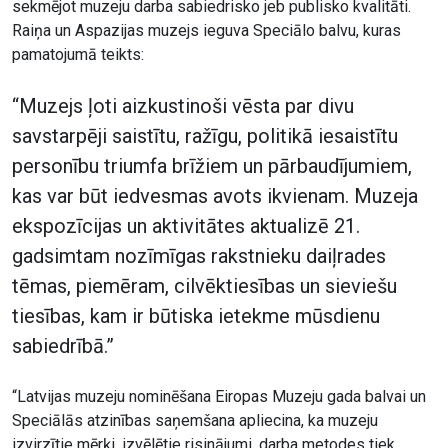
sekmējot muzeju darba sabiedrisko jeb publisko kvalitāti.
Raiņa un Aspazijas muzejs ieguva Speciālo balvu, kuras
pamatojumā teikts:
“Muzejs ļoti aizkustinoši vēsta par divu
savstarpēji saistītu, ražīgu, politikā iesaistītu
personību triumfa brīžiem un pārbaudījumiem,
kas var būt iedvesmas avots ikvienam. Muzeja
ekspozīcijas un aktivitātes aktualizē 21.
gadsimtam nozīmīgas rakstnieku daiļrades
tēmas, piemēram, cilvēktiesības un sieviešu
tiesības, kam ir būtiska ietekme mūsdienu
sabiedrībā.”
“Latvijas muzeju nominēšana Eiropas Muzeju gada balvai un
Speciālās atzinības saņemšana apliecina, ka muzeju
izvirzītie mērķi, izvēlētie risinājumi, darba metodes tiek