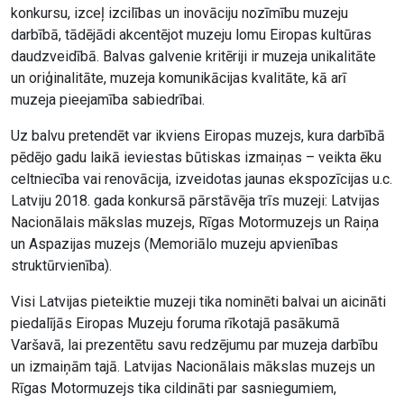
konkursu, izceļ izcilības un inovāciju nozīmību muzeju
darbībā, tādējādi akcentējot muzeju lomu Eiropas kultūras
daudzveidībā. Balvas galvenie kritēriji ir muzeja unikalitāte
un oriģinalitāte, muzeja komunikācijas kvalitāte, kā arī
muzeja pieejamība sabiedrībai.
Uz balvu pretendēt var ikviens Eiropas muzejs, kura darbībā
pēdējo gadu laikā ieviestas būtiskas izmaiņas – veikta ēku
celtniecība vai renovācija, izveidotas jaunas ekspozīcijas u.c.
Latviju 2018. gada konkursā pārstāvēja trīs muzeji: Latvijas
Nacionālais mākslas muzejs, Rīgas Motormuzejs un Raiņa
un Aspazijas muzejs (Memoriālo muzeju apvienības
struktūrvienība).
Visi Latvijas pieteiktie muzeji tika nominēti balvai un aicināti
piedalījās Eiropas Muzeju foruma rīkotajā pasākumā
Varšavā, lai prezentētu savu redzējumu par muzeja darbību
un izmaiņām tajā. Latvijas Nacionālais mākslas muzejs un
Rīgas Motormuzejs tika cildināti par sasniegumiem,