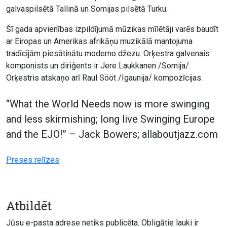
galvaspilsētā Tallinā un Somijas pilsētā Turku.
Šī gada apvienības izpildījumā mūzikas mīlētāji varēs baudīt
ar Eiropas un Amerikas afrikāņu muzikālā mantojuma
tradīcījām piesātinātu moderno džezu. Orķestra galvenais
komponists un diriģents ir Jere Laukkanen /Somija/.
Orķestris atskaņo arī Raul Sööt /Igaunija/ kompozīcijas.
“What the World Needs now is more swinging
and less skirmishing; long live Swinging Europe
and the EJO!” – Jack Bowers; allaboutjazz.com
Preses relīzes
Atbildēt
Jūsu e-pasta adrese netiks publicēta.
Obligātie lauki ir