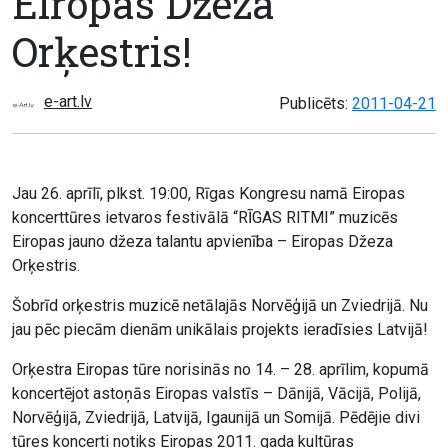
Eiropas Džeza
Orķestris!
e-art.lv
Publicēts:
2011-04-21
Jau 26. aprīlī, plkst. 19:00, Rīgas Kongresu namā Eiropas
koncerttūres ietvaros festivālā “RĪGAS RITMI” muzicēs
Eiropas jauno džeza talantu apvienība – Eiropas Džeza
Orķestris.
Šobrīd orķestris muzicē netālajās Norvēģijā un Zviedrijā. Nu
jau pēc piecām dienām unikālais projekts ieradīsies Latvijā!
Orķestra Eiropas tūre norisinās no 14. – 28. aprīlim, kopumā
koncertējot astoņās Eiropas valstīs – Dānijā, Vācijā, Polijā,
Norvēģijā, Zviedrijā, Latvijā, Igaunijā un Somijā. Pēdējie divi
tūres koncerti notiks Eiropas 2011. gada kultūras