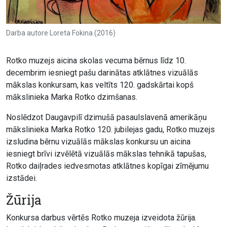
Darba autore Loreta Fokina (2016)
Rotko muzejs aicina skolas vecuma bērnus līdz 10.
decembrim iesniegt pašu darinātas atklātnes vizuālās
mākslas konkursam, kas veltīts 120. gadskārtai kopš
mākslinieka Marka Rotko dzimšanas.
Noslēdzot Daugavpilī dzimušā pasaulslavenā amerikāņu
mākslinieka Marka Rotko 120. jubilejas gadu, Rotko muzejs
izsludina bērnu vizuālās mākslas konkursu un aicina
iesniegt brīvi izvēlētā vizuālās mākslas tehnikā tapušas,
Rotko daiļrades iedvesmotas atklātnes kopīgai zīmējumu
izstādei.
Žūrija
Konkursa darbus vērtēs Rotko muzeja izveidota žūrija.