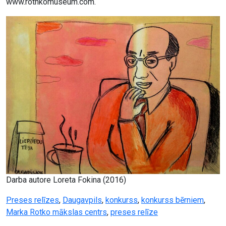
www.rothkomuseum.com.
Darba autore Loreta Fokina (2016)
Preses relīzes
,
Daugavpils
,
konkurss
,
konkurss bērniem
,
Marka Rotko mākslas centrs
,
preses relīze