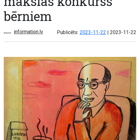
mākslas konkurss
bērniem
information.lv
Atjaunots:
Publicēts:
2023-11-22
|
2023-11-22