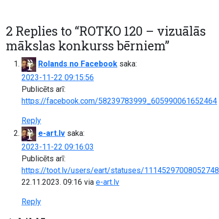
2 Replies to “
ROTKO 120 – vizuālās
mākslas konkurss bērniem
”
Rolands no Facebook
saka:
2023-11-22 09:15:56
Publicēts arī:
https://facebook.com/58239783999_605990061652464
Reply
e-art.lv
saka:
2023-11-22 09:16:03
Publicēts arī:
https://toot.lv/users/eart/statuses/1114529700805274
22.11.2023. 09:16
via
e-art.lv
Reply