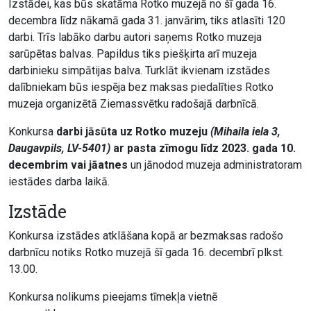
Izstādei, kas būs skatāma Rotko muzejā no šī gada 16.
decembra līdz nākamā gada 31. janvārim, tiks atlasīti 120
darbi. Trīs labāko darbu autori saņems Rotko muzeja
sarūpētas balvas. Papildus tiks piešķirta arī muzeja
darbinieku simpātijas balva. Turklāt ikvienam izstādes
dalībniekam būs iespēja bez maksas piedalīties Rotko
muzeja organizētā Ziemassvētku radošajā darbnīcā.
Konkursa
darbi jāsūta uz Rotko muzeju
(Mihaila iela 3,
Daugavpils, LV-5401)
ar pasta zīmogu līdz 2023. gada 10.
decembrim
vai jāatnes
un jānodod muzeja administratoram
iestādes darba laikā.
Izstāde
Konkursa izstādes atklāšana kopā ar bezmaksas radošo
darbnīcu notiks Rotko muzejā šī gada 16. decembrī plkst.
13.00.
Konkursa nolikums pieejams tīmekļa vietnē