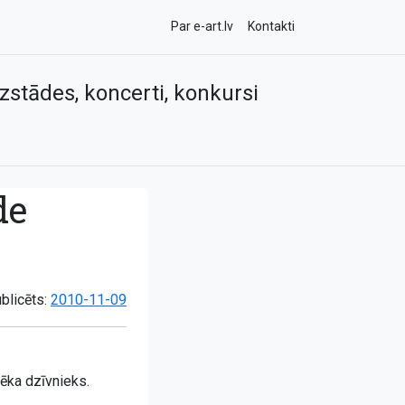
Par e-art.lv
Kontakti
zstādes, koncerti, konkursi
de
blicēts:
2010-11-09
ēka dzīvnieks.