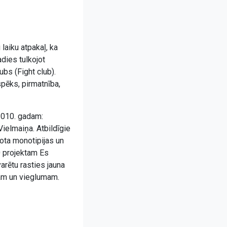
 laiku atpakaļ, ka
adies tulkojot
ubs (Fight club).
spēks, pirmatnība,
 2010. gadam:
Vielmaiņa. Atbildīgie
dota monotipijas un
0 projektam Es
arētu rasties jauna
mam un vieglumam.