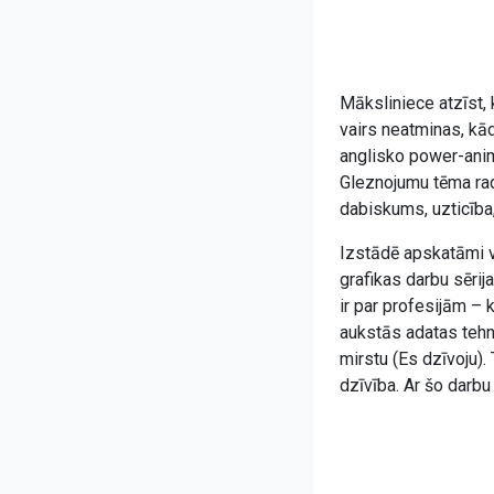
Māksliniece atzīst, 
vairs neatminas, kād
anglisko power-anima
Gleznojumu tēma radu
dabiskums, uzticība
Izstādē apskatāmi va
grafikas darbu sērij
ir par profesijām – 
aukstās adatas tehn
mirstu (Es dzīvoju).
dzīvība. Ar šo darb