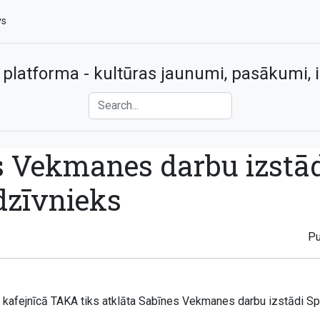
vs
 platforma - kultūras jaunumi, pasākumi, i
s Vekmanes darbu izstā
dzīvnieks
Pu
0, kafejnīcā TAKA tiks atklāta Sabīnes Vekmanes darbu izstādi Sp