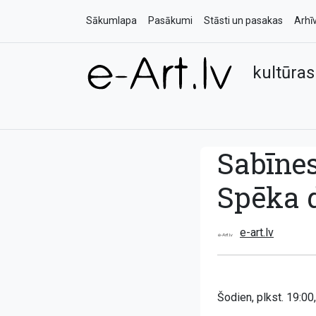
Sākumlapa
Pasākumi
Stāsti un pasakas
Arhī
kultūras
Sabīne
Spēka 
e-art.lv
Šodien, plkst. 19:0