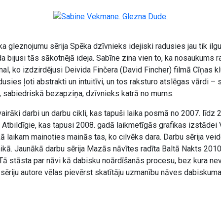
ka gleznojumu sērija Spēka dzīvnieks idejiski radusies jau tik ilgu
a bijusi tās sākotnējā ideja. Sabīne zina vien to, ka nosaukums r
l, ko izdzirdējusi Deivida Finčera (David Fincher) filmā Cīņas kl
sies ļoti abstrakti un intuitīvi, un tos raksturo atslēgas vārdi – 
, sabiedriskā bezapziņa, dzīvnieks katrā no mums.
irāki darbi un darbu cikli, kas tapuši laika posmā no 2007. līdz
a Atbildīgie, kas tapusi 2008. gadā laikmetīgās grafikas izstādei 
kā laikam mainoties mainās tas, ko cilvēks dara. Darbu sērija vei
ikā. Jaunākā darbu sērija Mazās nāvītes radīta Baltā Nakts 201
 Tā stāsta par nāvi kā dabisku noārdīšanās procesu, bez kura nev
u sēriju autore vēlas pievērst skatītāju uzmanību nāves dabisku