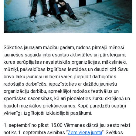
Sākoties jaunajam mācību gadam, rudens pirmajā mēnesī
jauniešus sagaida interesantas aktivitātes un pārsteigumi,
kurus sarūpējušas nevalstiskās organizācijas, mākslinieki,
mūziķi, pašvaldības izglītības iestādes un daudzi citi. Savu
brīvo laiku jaunieši un bērni varēs piepildīt darbojoties
radošajās darbnīcās, iepazīstoties ar dažādu jauniešu
organizāciju darbību, apmeklējot radošos festivālus un
sportiskas sacensības, kā arī piedaloties žurku skrējienā un
baudot muzikālos priekšnesumus. Kopā paredzēti septiņi
vērienīgi, izglītojoši izklaidējoši pasākumi.
1. septembrī no plkst. 15.00 Vērmanes dārzā jau sesto reizi
notiks 1. septembra svinības “
Zem viena jumta
“. Svētkos