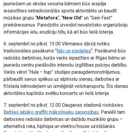
jauniešiem un skolas vecuma bērniem būs iespēja
iesaistīties netradicionālās sporta aktivitātēs un baudīt
mūzikas grupu “
Metafora
“, “
New Old
” un “Gain Fast”
priekšnesumus. Paredzēts izveidot nevalstisko organizāciju
informācijas ielu, erudīciju tiltu, kā arī būs lielā loterija.
6. septembrī no plkst. 13.00 Vērmanes dārzā notiks
tradicionālais pasākums “
Nāc un piedalies
“. Pasākumā būs
radošās darbnīcas, kurās varēs iepazīties ar Rīgas bērnu un
jauniešu centru piedāvāto interešu izglītības pulciņu darbību.
Varēs vērot “Hula – hup” studijas paraugdemonstrējumus,
pārbaudīt savus spēkus uz alpīnistu sienas, darboties ar
frīstaila lidmodeļiem un izmēģināt velotransportu. Šīs dienas
aktivitātes kuplinās svētku koncerts un lielā loterija.
7. septembrī no plkst. 12.00 Daugavas stadionā risināsies
Baltijas labāko graffiti mākslinieku sacensības
. Paralēli tam
darbosies radošās darbnīcas un dažādu muzikālo grupu –
alternatīvā roka, hiphopa un elektro/house uzstāšanās.