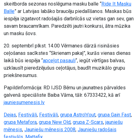
skeitborda sezonas noslēguma masku balle “
Ride It Masku
Balle
” ar Latvijas labāko braucēju piedalīšanos. Maskas būs
iespēja izgatavot radošajās darbnīcās uz vietas gan sev, gan
savam braucamrīkam. Paredzēti jautri konkursi, ātra mūzika
un masku šovs.
20. septembrī plkst. 14.00 Vērmanes dārzā risināsies
ceļošanas sacīkstes “Skrienam pakaļ”, kurās vienas dienas
laikā būs iespēja “
apceļot pasauli
“, iegūt vērtīgas balvas,
uzklausīt pieredzējušus ceļotājus, baudīt muzikālo grupu
priekšnesumus.
Papildinformācija: RD IJSD Bērnu un jaunatnes pārvaldes
galvenā speciāliste Baiba Vārna, tālr. 67333422, kā arī
jauniesumenesis.lv
Dejas
,
Festivāli
,
Festivāli
,
grupa Astro'n'out
,
grupa Gain Fast
,
grupa Metafora
,
grupa New Old
,
grupa Z-Scars
,
jauniešu
mēnesis
,
Jauniešu mēnesis 2008
,
Jauniešu radošais
festivāls
,
Mattafix