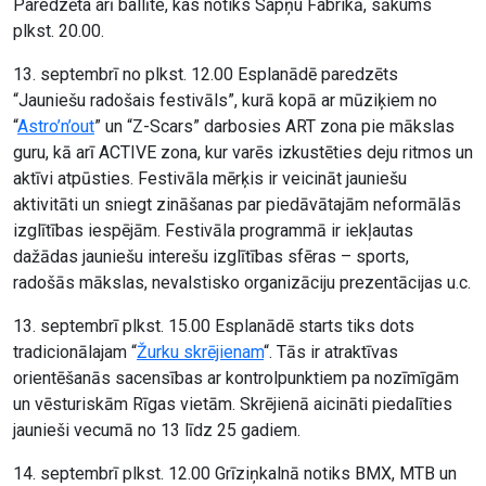
Paredzēta arī ballīte, kas notiks Sapņu Fabrikā, sākums
plkst. 20.00.
13. septembrī no plkst. 12.00 Esplanādē paredzēts
“Jauniešu radošais festivāls”, kurā kopā ar mūziķiem no
“
Astro’n’out
” un “Z-Scars” darbosies ART zona pie mākslas
guru, kā arī ACTIVE zona, kur varēs izkustēties deju ritmos un
aktīvi atpūsties. Festivāla mērķis ir veicināt jauniešu
aktivitāti un sniegt zināšanas par piedāvātajām neformālās
izglītības iespējām. Festivāla programmā ir iekļautas
dažādas jauniešu interešu izglītības sfēras – sports,
radošās mākslas, nevalstisko organizāciju prezentācijas u.c.
13. septembrī plkst. 15.00 Esplanādē starts tiks dots
tradicionālajam “
Žurku skrējienam
“. Tās ir atraktīvas
orientēšanās sacensības ar kontrolpunktiem pa nozīmīgām
un vēsturiskām Rīgas vietām. Skrējienā aicināti piedalīties
jaunieši vecumā no 13 līdz 25 gadiem.
14. septembrī plkst. 12.00 Grīziņkalnā notiks BMX, MTB un