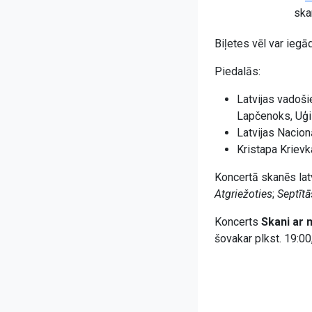
ska
Biļetes vēl var iegā
Piedalās:
Latvijas vadoši
Lapčenoks, Uģi
Latvijas Nacion
Kristapa Krievk
Koncertā skanēs lat
Atgriežoties
;
Septītā
Koncerts
Skani ar 
šovakar plkst. 19:00