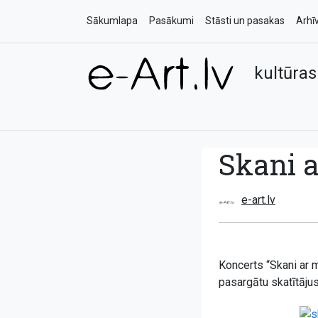
Sākumlapa
Pasākumi
Stāsti un pasakas
Arhī
kultūras
Skani a
e-art.lv
Koncerts “Skani ar m
pasargātu skatītāju