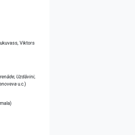
Kukuvass, Viktors
erenāde
;
Uzdāvini
;
enoveva
u.c.)
rmala)