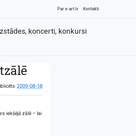
Par e-art.lv
Kontakti
zstādes, koncerti, konkursi
tzālē
blicēts:
2009-08-18
es iekšējā zālē – lai