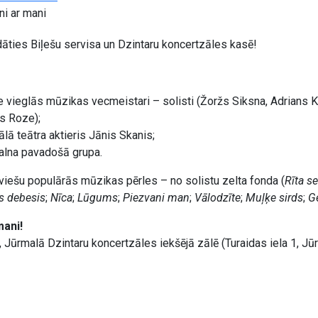
ni ar mani
dāties Biļešu servisa un Dzintaru koncertzāles kasē!
e vieglās mūzikas vecmeistari – solisti (Žoržs Siksna, Adrians 
s Roze);
ālā teātra aktieris Jānis Skanis;
alna pavadošā grupa.
viešu populārās mūzikas pērles – no solistu zelta fonda (
Rīta s
s debesis
;
Nīca
;
Lūgums
;
Piezvani man
;
Vālodzīte
;
Muļķe sirds
;
G
mani!
, Jūrmalā Dzintaru koncertzāles iekšējā zālē (Turaidas iela 1, Jū