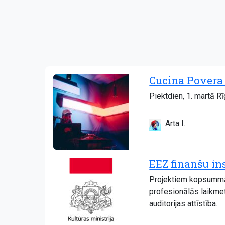
Cucina Povera
Piektdien, 1. martā R
Arta I.
EEZ finanšu in
Projektiem kopsummā p
profesionālās laikmetī
auditorijas attīstība.