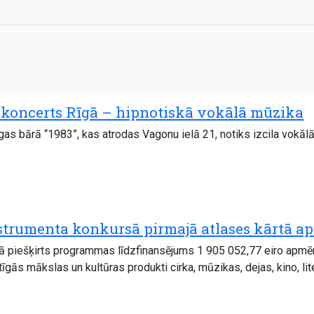
 koncerts Rīgā – hipnotiskā vokālā mūzika
īgas bārā “1983”, kas atrodas Vagonu ielā 21, notiks izcila vokā
strumenta konkursā pirmajā atlases kārtā aps
iešķirts programmas līdzfinansējums 1 905 052,77 eiro apmērā. A
gās mākslas un kultūras produkti cirka, mūzikas, dejas, kino, lite