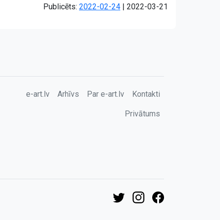
Atjaunots:
Publicēts:
2022-02-24
|
2022-03-21
e-art.lv
Arhīvs
Par e-art.lv
Kontakti
Privātums