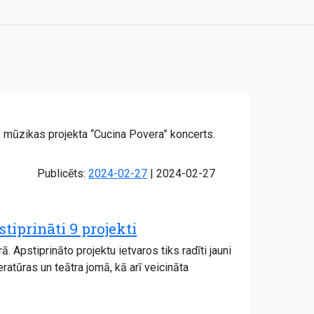
lā mūzikas projekta “Cucina Povera” koncerts.
Atjaunots:
Publicēts:
2024-02-27
|
2024-02-27
tiprināti 9 projekti
pstiprināto projektu ietvaros tiks radīti jauni
ratūras un teātra jomā, kā arī veicināta