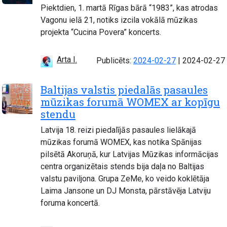
Piektdien, 1. martā Rīgas bārā “1983”, kas atrodas
Vagonu ielā 21, notiks izcila vokālā mūzikas
projekta “Cucina Povera” koncerts.
Arta I.
Atjaunots:
Publicēts:
2024-02-27
|
2024-02-27
Baltijas valstis piedalās pasaules
mūzikas forumā WOMEX ar kopīgu
stendu
Latvija 18. reizi piedalījās pasaules lielākajā
mūzikas forumā WOMEX, kas notika Spānijas
pilsētā Akoruņā, kur Latvijas Mūzikas informācijas
centra organizētais stends bija daļa no Baltijas
valstu paviljona. Grupa ZeMe, ko veido koklētāja
Laima Jansone un DJ Monsta, pārstāvēja Latviju
foruma koncertā.