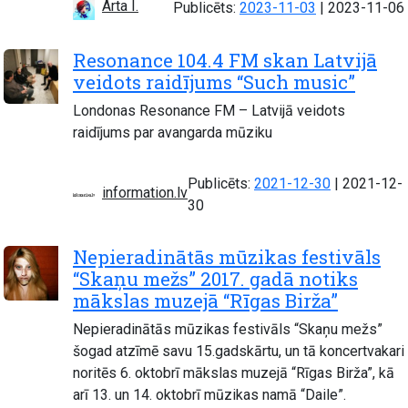
Arta I.
Atjaunots:
Publicēts:
2023-11-03
|
2023-11-06
Resonance 104.4 FM skan Latvijā
veidots raidījums “Such music”
Londonas Resonance FM – Latvijā veidots
raidījums par avangarda mūziku
Atjaunots:
Publicēts:
2021-12-30
|
2021-12-
information.lv
30
Nepieradinātās mūzikas festivāls
“Skaņu mežs” 2017. gadā notiks
mākslas muzejā “Rīgas Birža”
Nepieradinātās mūzikas festivāls “Skaņu mežs”
šogad atzīmē savu 15.gadskārtu, un tā koncertvakari
noritēs 6. oktobrī mākslas muzejā “Rīgas Birža”, kā
arī 13. un 14. oktobrī mūzikas namā “Daile”.