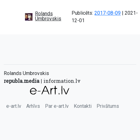
Atjauno
Publicēts:
2017-08-09
|
2021-
Rolands
Umbrovskis
12-01
Rolands Umbrovskis
republa.media
information.lv
|
e-art.lv
Arhīvs
Par e-art.lv
Kontakti
Privātums