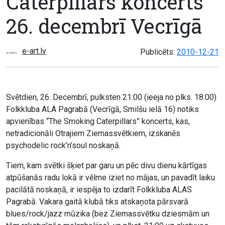
Caterpillars koncerts
26. decembrī Vecrīgā
e-art.lv
Publicēts:
2010-12-21
Svētdien, 26. Decembrī, pulksten 21:00 (ieeja no plks. 18:00)
Folkkluba ALA Pagrabā (Vecrīgā, Smilšu ielā 16) notiks
apvienības “The Smoking Caterpillars” koncerts, kas,
netradicionāli Otrajiem Ziemassvētkiem, izskanēs
psychodelic rock’n’soul noskaņā.
Tiem, kam svētki šķiet par garu un pēc divu dienu kārtīgas
atpūšanās radu lokā ir vēlme iziet no mājas, un pavadīt laiku
pacilātā noskaņā, ir iespēja to izdarīt Folkkluba ALAS
Pagrabā. Vakara gaitā klubā tiks atskaņota pārsvarā
blues/rock/jazz mūzika (bez Ziemassvētku dziesmām un