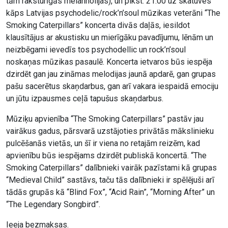
tām raksturīgās melanholijas), un plkst. 21:00 uz skatuves
kāps Latvijas psychodelic/rock’n’soul mūzikas veterāni “The
Smoking Caterpillars” koncerta divās daļās, iesildot
klausītājus ar akustisku un mierīgāku pavadījumu, lēnām un
neizbēgami ievedīs tos psychodellic un rock’n’soul
noskaņas mūzikas pasaulē. Koncerta ietvaros būs iespēja
dzirdēt gan jau zināmas melodijas jaunā apdarē, gan grupas
pašu sacerētus skaņdarbus, gan arī vakara iespaidā emociju
un jūtu izpausmes ceļā tapušus skaņdarbus.
Mūziķu apvienība “The Smoking Caterpillars” pastāv jau
vairākus gadus, pārsvarā uzstājoties privātās mākslinieku
pulcēšanās vietās, un šī ir viena no retajām reizēm, kad
apvienību būs iespējams dzirdēt publiskā koncertā. “The
Smoking Caterpillars” dalībnieki vairāk pazīstami kā grupas
“Medieval Child” sastāvs, taču tās dalībnieki ir spēlējuši arī
tādās grupās kā “Blind Fox”, “Acid Rain”, “Morning After” un
“The Legendary Songbird”.
Ieeja bezmaksas.