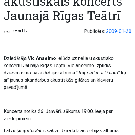
akustiskais koncerts
Jaunajā Rīgas Teātrī
e-art.lv
Publicēts:
2009-01-20
Dziedātāja
Vic Anselmo
ielūdz uz nelielu akustisko
koncertu Jaunajā Rīgas Teātrī. Vic Anselmo izpildīs
dziesmas no sava debijas albuma “
Trapped in a Dream
” kā
arī jaunus skaņdarbus akustiskās ģitāras un klavieru
pavadījumā.
Koncerts notiks 26. Janvārī, sākums 19:00, ieeja par
ziedojumiem.
Latviešu
gothic/alternative
dziedātājas debijas albums