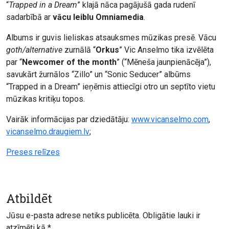
“
Trapped in a Dream
” klajā nāca pagājušā gada rudenī
sadarbībā ar
vācu leiblu Omniamedia
.
Albums ir guvis lieliskas atsauksmes mūzikas presē. Vācu
goth/alternative
zurnālā “
Orkus
” Vic Anselmo tika izvēlēta
par “
Newcomer of the month
” (“Mēneša jaunpienācēja”),
savukārt žurnālos “Zillo” un “Sonic Seducer” albūms
“Trapped in a Dream” ieņēmis attiecīgi otro un septīto vietu
mūzikas kritiķu topos.
Vairāk informācijas par dziedātāju:
www.vicanselmo.com
,
vicanselmo.draugiem.lv
;
Preses relīzes
Atbildēt
Jūsu e-pasta adrese netiks publicēta.
Obligātie lauki ir
atzīmēti kā
*