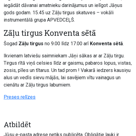
iegādāt dāvanai amatnieku darinājumus un ielīgot Jāņus
gods godam. 15.45 uz Zāļu tirgus skatuves – vokāli
instrumentālā grupa APVEDCEĻŠ.
Zāļu tirgus Konventa sētā
Šogad
Zāļu tirgus
no 9.00 līdz 17.00 arī
Konventa sētā
.
Ikvienam latviešu saimniekam Jāņi sākas ar ar Zāļu tirgu.
Tirgus rītā viņš celsies līdz ar gaismu, pabaros lopus, vistas,
zosis, pīles un tītarus. Un tad prom ! Vakarā iedzers kausiņu
alus un vedīs sievu mājās, lai savējiem vītu vainagus un
cienātu ar Zāļu tirgus labumiem.
Preses relīzes
Atbildēt
Jūsu e-pasta adrese netiks publicēta.
Obligātie lauki ir