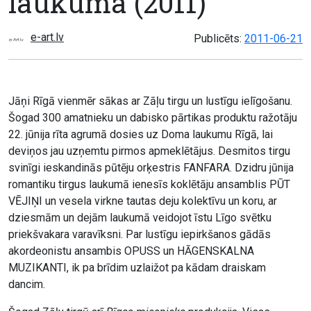
laukumā (2011)
e-art.lv
Publicēts:
2011-06-21
Jāņi Rīgā vienmēr sākas ar Zāļu tirgu un lustīgu ielīgošanu.
Šogad 300 amatnieku un dabisko pārtikas produktu ražotāju
22. jūnija rīta agrumā dosies uz Doma laukumu Rīgā, lai
deviņos jau uzņemtu pirmos apmeklētājus. Desmitos tirgu
svinīgi ieskandinās pūtēju orķestris FANFARA. Dzidru jūnija
romantiku tirgus laukumā ienesīs koklētāju ansamblis PŪT
VĒJIŅI un vesela virkne tautas deju kolektīvu un koru, ar
dziesmām un dejām laukumā veidojot īstu Līgo svētku
priekšvakara varavīksni. Par lustīgu iepirkšanos gādās
akordeonistu ansambis OPUSS un HĀGENSKALNA
MUZIKANTI, ik pa brīdim uzlaižot pa kādam draiskam
dancim.