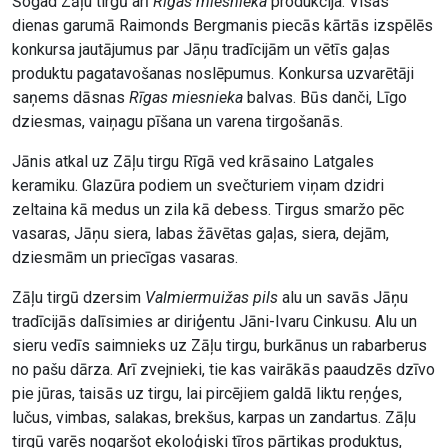
Šogad Zāļu tirgū arī
Rīgas miesnieka
produkcija. Visas
dienas garumā Raimonds Bergmanis piecās kārtās izspēlēs
konkursa jautājumus par Jāņu tradīcijām un vētīs gaļas
produktu pagatavošanas noslēpumus. Konkursa uzvarētāji
saņems dāsnas
Rīgas miesnieka
balvas. Būs danči, Līgo
dziesmas, vaiņagu pīšana un varena tirgošanās.
Jānis atkal uz Zāļu tirgu Rīgā ved krāsaino Latgales
keramiku. Glazūra podiem un svečturiem viņam dzidri
zeltaina kā medus un zila kā debess. Tirgus smaržo pēc
vasaras, Jāņu siera, labas žāvētas gaļas, siera, dejām,
dziesmām un priecīgas vasaras.
Zāļu tirgū dzersim
Valmiermuižas pils
alu un savās Jāņu
tradīcijās dalīsimies ar diriģentu Jāni-Ivaru Cinkusu. Alu un
sieru vedīs saimnieks uz Zāļu tirgu, burkānus un rabarberus
no pašu dārza. Arī zvejnieki, tie kas vairākās paaudzēs dzīvo
pie jūras, taisās uz tirgu, lai pircējiem galdā liktu reņģes,
lučus, vimbas, salakas, brekšus, karpas un zandartus. Zāļu
tirgū varēs nogaršot ekoloģiski tīros pārtikas produktus,