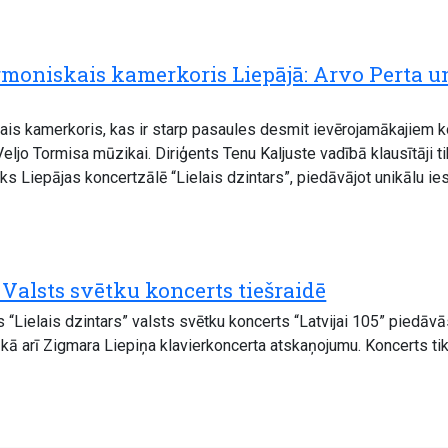
armoniskais kamerkoris Liepājā: Arvo Perta 
kais kamerkoris, kas ir starp pasaules desmit ievērojamākajiem 
Veljo Tormisa mūzikai. Diriģents Tenu Kaljuste vadībā klausītāji 
tiks Liepājas koncertzālē “Lielais dzintars”, piedāvājot unikālu i
– Valsts svētku koncerts tiešraidē
 “Lielais dzintars” valsts svētku koncerts “Latvijai 105” piedā
kā arī Zigmara Liepiņa klavierkoncerta atskaņojumu. Koncerts tiks