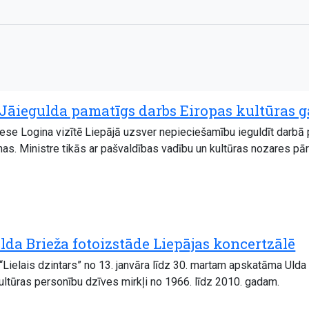
 Jāiegulda pamatīgs darbs Eiropas kultūras 
ese Logina vizītē Liepājā uzsver nepieciešamību ieguldīt darbā 
s. Ministre tikās ar pašvaldības vadību un kultūras nozares pār
lda Brieža fotoizstāde Liepājas koncertzālē
“Lielais dzintars” no 13. janvāra līdz 30. martam apskatāma Ulda 
kultūras personību dzīves mirkļi no 1966. līdz 2010. gadam.