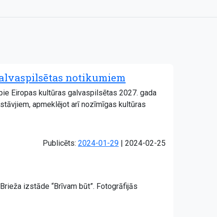
galvaspilsētas notikumiem
pie Eiropas kultūras galvaspilsētas 2027. gada
stāvjiem, apmeklējot arī nozīmīgas kultūras
Atjaunots:
Publicēts:
2024-01-29
|
2024-02-25
Brieža izstāde “Brīvam būt”. Fotogrāfijās