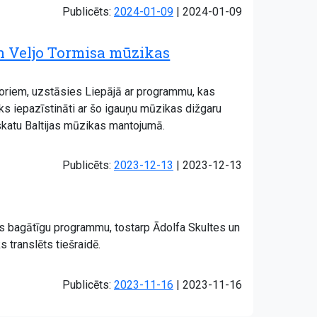
Atjaunots:
Publicēts:
2024-01-09
|
2024-01-09
un Veljo Tormisa mūzikas
koriem, uzstāsies Liepājā ar programmu, kas
tiks iepazīstināti ar šo igauņu mūzikas dižgaru
eskatu Baltijas mūzikas mantojumā.
Atjaunots:
Publicēts:
2023-12-13
|
2023-12-13
vās bagātīgu programmu, tostarp Ādolfa Skultes un
 translēts tiešraidē.
Atjaunots:
Publicēts:
2023-11-16
|
2023-11-16