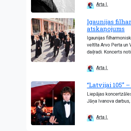
Arta I.
Igaunijas filh
atskaņojums
Igaunijas filharmonis
veltīta Arvo Perta un 
daiļradi. Koncerts no
Arta I.
“Latvijai 105” 
Liepājas koncertzāles
Jāņa Ivanova darbus, 
Arta I.