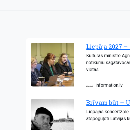
Liepāja 2027 –
Kultūras ministre Agn
notikumu sagatavošana
vietas.
information.lv
Brīvam būt – U
Liepājas koncertzālē 
atspoguļoti Latvijas 