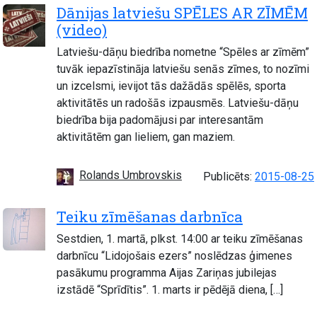
Dānijas latviešu SPĒLES AR ZĪMĒM
(video)
Latviešu-dāņu biedrība nometne “Spēles ar zīmēm”
tuvāk iepazīstināja latviešu senās zīmes, to nozīmi
un izcelsmi, ievijot tās dažādās spēlēs, sporta
aktivitātēs un radošās izpausmēs. Latviešu-dāņu
biedrība bija padomājusi par interesantām
aktivitātēm gan lieliem, gan maziem.
Rolands Umbrovskis
Publicēts:
2015-08-25
Teiku zīmēšanas darbnīca
Sestdien, 1. martā, plkst. 14:00 ar teiku zīmēšanas
darbnīcu “Lidojošais ezers” noslēdzas ģimenes
pasākumu programma Aijas Zariņas jubilejas
izstādē “Sprīdītis”. 1. marts ir pēdējā diena, […]