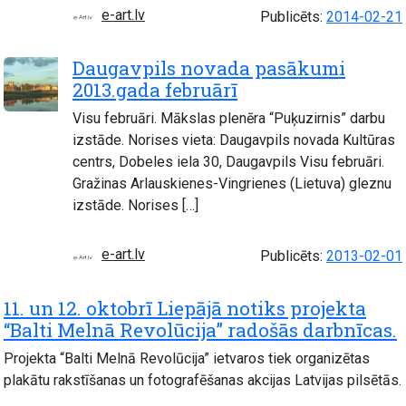
e-art.lv
Publicēts:
2014-02-21
Daugavpils novada pasākumi
2013.gada februārī
Visu februāri. Mākslas plenēra “Puķuzirnis” darbu
izstāde. Norises vieta: Daugavpils novada Kultūras
centrs, Dobeles iela 30, Daugavpils Visu februāri.
Gražinas Arlauskienes-Vingrienes (Lietuva) gleznu
izstāde. Norises […]
e-art.lv
Publicēts:
2013-02-01
11. un 12. oktobrī Liepājā notiks projekta
“Balti Melnā Revolūcija” radošās darbnīcas.
Projekta “Balti Melnā Revolūcija” ietvaros tiek organizētas
plakātu rakstīšanas un fotografēšanas akcijas Latvijas pilsētās.