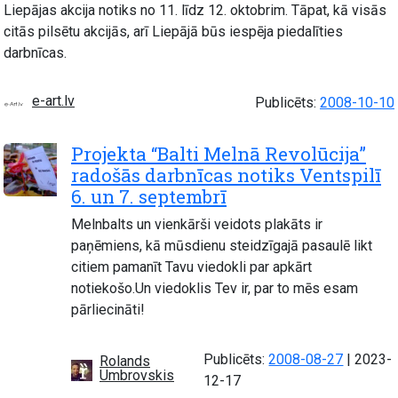
Liepājas akcija notiks no 11. līdz 12. oktobrim. Tāpat, kā visās
citās pilsētu akcijās, arī Liepājā būs iespēja piedalīties
darbnīcas.
e-art.lv
Publicēts:
2008-10-10
Projekta “Balti Melnā Revolūcija”
radošās darbnīcas notiks Ventspilī
6. un 7. septembrī
Melnbalts un vienkārši veidots plakāts ir
paņēmiens, kā mūsdienu steidzīgajā pasaulē likt
citiem pamanīt Tavu viedokli par apkārt
notiekošo.Un viedoklis Tev ir, par to mēs esam
pārliecināti!
Atjauno
Publicēts:
2008-08-27
|
2023-
Rolands
Umbrovskis
12-17