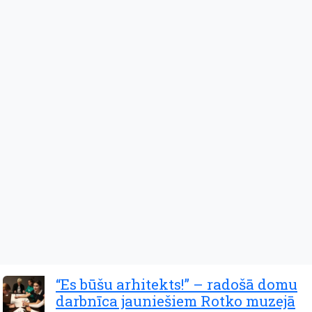
“Es būšu arhitekts!” – radošā domu
darbnīca jauniešiem Rotko muzejā