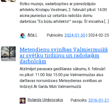
Rotko muzejs, sadarbojoties ar pieredzējušo
arhitektu Kristapu Vestmani, 2. februārī plkst. 14.00
aicina jauniešus uz ceturtās radošās domu
darbnīcas “Es būšu arhitekts!” sesiju. Šī iniciatīva […]
Arta I.
Atjaunots:
Publicēts:
2024-01-30
|
2024-02-25
Meteņdienu svinības Valmiermuižā
ar svētku tirdziņu un radošajām
darbnīcām
Atzīmējot pavasara gaidīšanas sākumu, 6. februārī
no plkst. 11.00 līdz 15.00 pie Valmiermuižas alus
darītavas norisināsies Meteņdienas svinības un
tirdziņš Ar Gardu Muti Valmiermuižā.
Rolands Umbrovskis
Publicēts:
2016-01-21