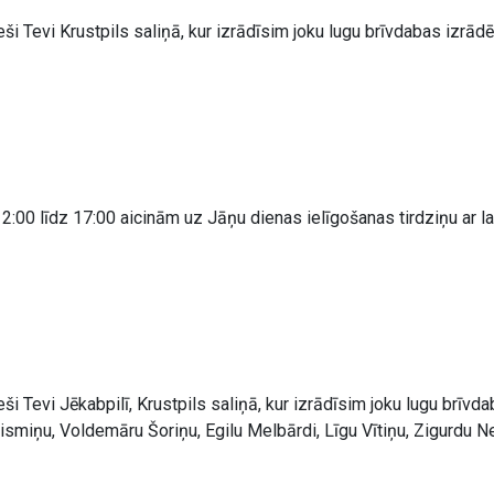
tieši Tevi Krustpils saliņā, kur izrādīsim joku lugu brīvdabas izr
 12:00 līdz 17:00 aicinām uz Jāņu dienas ielīgošanas tirdziņu ar 
tieši Tevi Jēkabpilī, Krustpils saliņā, kur izrādīsim joku lugu brī
smiņu, Voldemāru Šoriņu, Egilu Melbārdi, Līgu Vītiņu, Zigurdu Nei