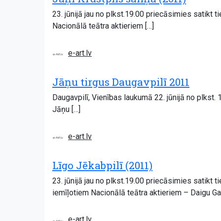
23. jūnijā jau no plkst.19.00 priecāsimies satikt 
Nacionālā teātra aktieriem […]
e-art.lv
Jāņu tirgus Daugavpilī 2011
Daugavpilī, Vienības laukumā 22. jūnijā no plkst.
Jāņu […]
e-art.lv
Līgo Jēkabpilī (2011)
23. jūnijā jau no plkst.19.00 priecāsimies satikt 
iemīļotiem Nacionālā teātra aktieriem – Daigu Gai
e-art.lv