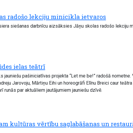
as radošo lekciju minicikla ietvaros
ar siera siešanas darbnīcu aizsāksies Jāņu skolas radošo lekciju 
es ielas teātrī
tiks jauniešu pašiniciatīvas projekta “Let me be!” radošā nometne
reju Jarovoju, Mārtiņu Eihi un horeogrāfi Elīnu Breici caur teātr
rī runās par aktuāliem jautājumiem jauniešu dzīvē.
jam kultūras vērtību saglabāšanas un restaur