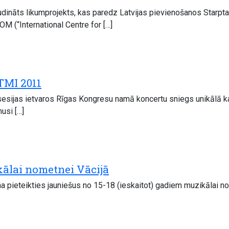
ludināts likumprojekts, kas paredz Latvijas pievienošanos Starpt
 (“International Centre for […]
TMI 2011
 sesijas ietvaros Rīgas Kongresu namā koncertu sniegs unikālā 
usi […]
ālai nometnei Vācijā
ina pieteikties jauniešus no 15-18 (ieskaitot) gadiem muzikālai 