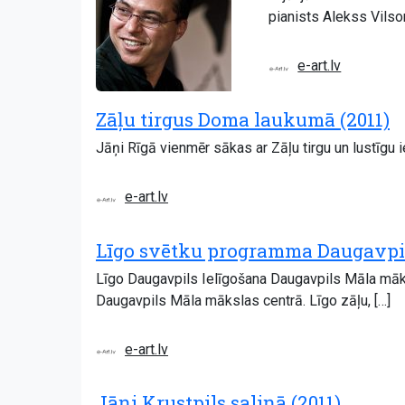
pianists Alekss Vilso
e-art.lv
Zāļu tirgus Doma laukumā (2011)
Jāņi Rīgā vienmēr sākas ar Zāļu tirgu un lustīgu 
e-art.lv
Līgo svētku programma Daugavpil
Līgo Daugavpils Ielīgošana Daugavpils Māla māks
Daugavpils Māla mākslas centrā. Līgo zāļu, […]
e-art.lv
Jāņi Krustpils saliņā (2011)