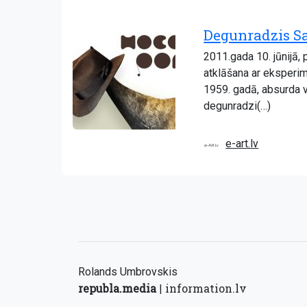
Degunradzis Sa
2011.gada 10. jūnijā,
atklāšana ar eksperi
1959. gadā, absurda 
degunradzi(…)
e-art.lv
Rolands Umbrovskis
republa.media
information.lv
|