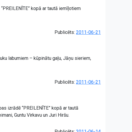
ādē “PREILENĪTE” kopā ar tautā iemīļotiem
Publicēts:
2011-06-21
lauku labumiem – kūpinātu gaļu, Jāņu sieriem,
Publicēts:
2011-06-21
vdabas izrādē “PREILENĪTE” kopā ar tautā
mani, Guntu Virkavu un Juri Hiršu.
Publicēts:
2011-06-14