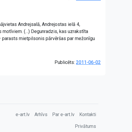
ājvietas Andrejsalā, Andrejostas ielā 4,
motīviem. (…) Degunradzis, kas uzrakstīta
– parasts mietpilsonis pārvēršas par mežonīgu
Publicēts:
2011-06-02
e-art.lv
Arhīvs
Par e-art.lv
Kontakti
Privātums