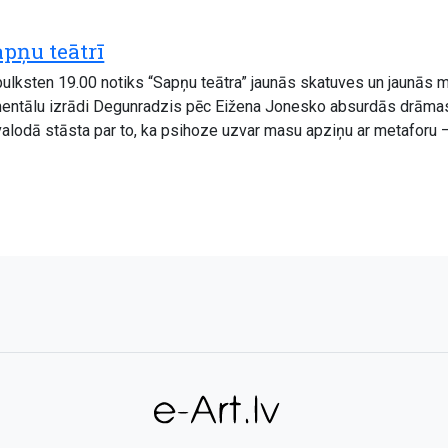
pņu teātrī
 pulksten 19.00 notiks “Sapņu teātra” jaunās skatuves un jaunās m
mentālu izrādi Degunradzis pēc Eižena Jonesko absurdās drāmas 
valodā stāsta par to, ka psihoze uzvar masu apziņu ar metaforu 