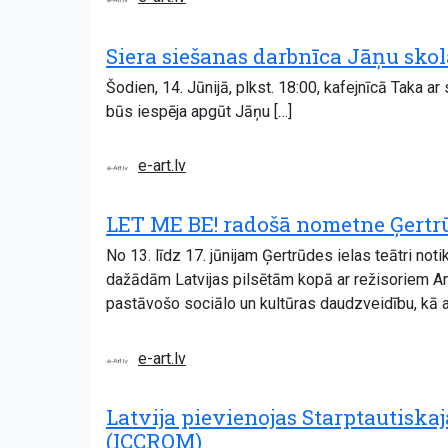
Siera siešanas darbnīca Jāņu skol
Šodien, 14. Jūnijā, plkst. 18:00, kafejnīcā Taka 
būs iespēja apgūt Jāņu […]
e-art.lv
LET ME BE! radošā nometne Ģertrūd
No 13. līdz 17. jūnijam Ģertrūdes ielas teātri no
dažādām Latvijas pilsētām kopā ar režisoriem And
pastāvošo sociālo un kultūras daudzveidību, kā a
e-art.lv
Latvija pievienojas Starptautiska
(ICCROM)