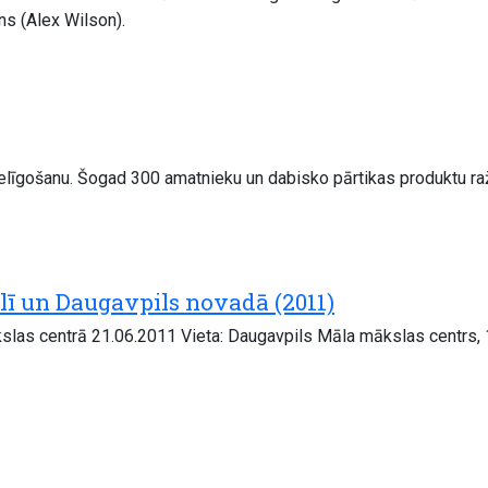
ns (Alex Wilson).
ielīgošanu. Šogad 300 amatnieku un dabisko pārtikas produktu raž
ī un Daugavpils novadā (2011)
las centrā 21.06.2011 Vieta: Daugavpils Māla mākslas centrs, 1