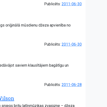
Publicēts:
2011-06-30
egs oriģinālā mūsdienu džeza apvienība no
Publicēts:
2011-06-30
 piedāvājot saviem klausītājiem bagātīgu un
Publicēts:
2011-06-28
Wilson
u sniegs britu latīņmūzikas zvaigzne – džeza