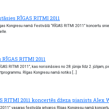
stāsies RĪGAS RITMI 2011
 Rīgas Kongresu namā Festivālā “RĪGAS RITMI 2011” koncertu sni
lle.
ls RĪGAS RITMI 2011
ĪGAS RITMI 2011”, kas norisināsies no 28. jūnija līdz 2. jūlijam,
tprogrammu. Rīgas Kongresu namā notiks […]
S RITMI 2011 koncertēs džeza pianists Alex 
I 2011” vasaras festivāla ietvaros Rīgas Kongresu namā koncert