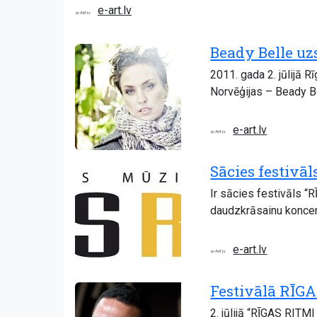
e-art.lv
Beady Belle uz
2011. gada 2. jūlijā
Norvēģijas – Beady Be
e-art.lv
Sācies festivā
Ir sācies festivāls “R
daudzkrāsainu koncer
e-art.lv
Festivālā RĪGA
2. jūlijā “RĪGAS RITM