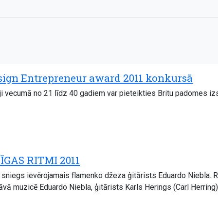
esign Entrepreneur award 2011 konkursā
i vecumā no 21 līdz 40 gadiem var pieteikties Britu padomes izsl
RĪGAS RITMI 2011
u sniegs ievērojamais flamenko džeza ģitārists Eduardo Niebla. 
 muzicē Eduardo Niebla, ģitārists Karls Herings (Carl Herring