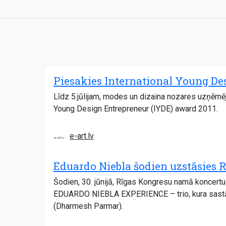
Piesakies International Young D
Līdz 5.jūlijam, modes un dizaina nozares uzņēmēj
Young Design Entrepreneur (IYDE) award 2011.
e-art.lv
Eduardo Niebla šodien uzstāsies 
Šodien, 30. jūnijā, Rīgas Kongresu namā koncert
EDUARDO NIEBLA EXPERIENCE – trio, kura sastāvā
(Dharmesh Parmar).