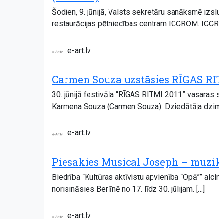
Šodien, 9. jūnijā, Valsts sekretāru sanāksmē izs
restaurācijas pētniecības centram ICCROM. ICCROM
e-art.lv
Carmen Souza uzstāsies RĪGAS RI
30. jūnijā festivāla “RĪGAS RITMI 2011” vasaras
Karmena Souza (Carmen Souza). Dziedātāja dzim
e-art.lv
Piesakies Musical Joseph – muzik
Biedrība “Kultūras aktīvistu apvienība “Opā”” aic
norisināsies Berlīnē no 17. līdz 30. jūlijam. […]
e-art.lv