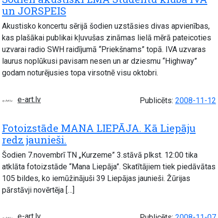
un JORSPEIS
Akustisko koncertu sērijā šodien uzstāsies divas apvienības,
kas plašākai publikai kļuvušas zināmas lielā mērā pateicoties
uzvarai radio SWH raidījumā “Priekšnams” topā. IVA uzvaras
laurus noplūkusi pavisam nesen un ar dziesmu “Highway”
godam noturējusies topa virsotnē visu oktobri.
e-art.lv
Publicēts:
2008-11-12
Fotoizstāde MANA LIEPĀJA. Kā Liepāju
redz jaunieši.
Šodien 7.novembrī TN „Kurzeme” 3.stāvā plkst. 12:00 tika
atklāta fotoizstāde “Mana Liepāja”. Skatītājiem tiek piedāvātas
105 bildes, ko iemūžinājuši 39 Liepājas jaunieši. Žūrijas
pārstāvji novērtēja […]
e-art.lv
Publicēts:
2008-11-07