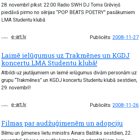
28. novembrī plkst. 22:00 Radio SWH DJ Toms Grēviņš
piedāvā pirmo no sērijas “POP BEATS POETRY” pasākumiem
LMA Studentu klubā
e-art.lv
Publicēts:
2008-11-27
Laimē ielūgumus uz Trakmēnes un KGDJ
koncertu LMA Studentu klubā!
Atbildi uz jautājumiem un laimē ielūgumus divām personām uz
grupu “Trakmēnes” un KGDJ koncertu Studentu klubā sestdien,
29. novembrī!
e-art.lv
Publicēts:
2008-11-26
Filmas par audžuģimenēm un adopciju
Bērnu un ģimenes lietu ministrs Ainars Baštiks sestdien, 22.