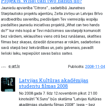
Projekts: What can two hands do?
Jauniešu apvienība “Citrons” , sadarbībā Jaunatnes
Starptautisko projektu aģentūru, Zelta zivtiņu un Latvijas Brīvo
arodbiedrību savienību, piedāvājam Tev vienreizēju iespēju
piedalīties jauniešu iniciatīvas projektā „What can two hands
do?” kur mēs kopā ar Tevi mācīsimies savstarpēji komunicēt
bez vārdiem, ieklausīties viens otrā bez runāšanas, skatīties
filmas bez skaņas, dziedāt dziesmas ar rokām, sadarboties
savā starpā bez liekvārdības un, pats galvenais, pavadīt
lieliski laiku, nepiepūlot savas balss saites.
e-art.lv
Publicēts:
2008-11-04
Latvijas Kultūras akadēmijas
studentu filmas 2008
No 2008.gada 7. līdz 12.novembrim plkst. 21.00
kinoteātrī “K.Suns” būs skatāma “Latvijas Kultūras
akadēmijas studentu filmas 2008”. Ieeja – bez