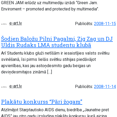
GREEN JAM ielūdz uz multimediju izrādi “Green Jam.
Enviroment – promoted and protected by multimedia”.
e-art.lv
Publicēts:
2008-11-15
Šodien Baložu Pilni Pagalmi, Zig Zag un DJ
Uldis Rudaks LMA studentu klubā
Arī Studentu klubs gluži netīšām ir iesaistījies valsts svētku
svinēšanā, īsi pirms lielās svētku stihijas piedāvājot
apvienības, kas jau astoņdesmito gadu beigas un
deviņdesmitajos zināmā […]
e-art.lv
Publicēts:
2008-11-14
Plakātu konkurss “Pāri žogam”
Atzīmējot Starptautisko AIDS dienu, biedrība „Jaunatne pret
AIDS” jau otro gadu izsludina plakātu konkursu, kurā aicina