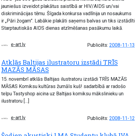
jauniešus izveidot plakātus saistībā ar HIV/AIDS un/vai
diskriminācijas tēmu. Šīgada konkursa vadlīnija un nosaukums
ir „Pāri žogam”. Labākie plakāti saņems balvas un tiks izstādīti
Starptautiskās AIDS dienas atzīmēšanas pasākumu laikā.
e-art.lv
Publicēts:
2008-11-13
Atklās Baltijas ilustratoru izstādi TRĪS
MAZĀS MĀSAS
15. novembrī atklās Baltijas ilustratoru izstādi TRĪS MAZĀS
MĀSAS Komiksu kultūras žurnāls kuš! sadarbībā ar radošo
telpu Tastyshop aicina uz Baltijas komiksu mākslinieku un
ilustratoru […]
e-art.lv
Publicēts:
2008-11-12
Šodien akustiski LMA Studentu klubā IVA