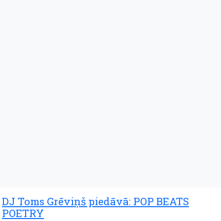
DJ Toms Grēviņš piedāvā: POP BEATS
POETRY