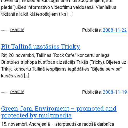
novembrī, tiksies ar audžuģimenēm un adoptētājiem, kuri
piedalījušies informatīvo videofilmu veidošanā. Vienlaikus
tikšanās laikā klātesošajiem tiks […]
e-art.lv
Publicēts:
2008-11-22
Rīt Tallinā uzstāsies Tricky
Rīt, 20. novembrī, Tallinas “Rock Cafe” koncertu sniegs
Bristoles triphopa kustības aizsācējs Trikijs (Tricky). Biļetes uz
Trikija koncertu Tallinā iespējams iegādāties “Biļešu servisa”
kasēs visā […]
e-art.lv
Publicēts:
2008-11-19
Green Jam. Enviroment – promoted and
protected by multimedia
15. novembrī, Andrejsalā – starptautiska radošā darbnīca