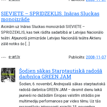
SIEVIETE – SPRIDZEKLIS. Ināras Sluckas
monoizrāde
Aicinām uz Ināras Sluckas monoizrādi SIEVIETE –
SPRIDZEKLIS, kas tiek rādīta sadarbībā ar Latvijas Nacionālo
teātri. Atjaunotā pirmizrāde Latvijas Nacionālā teātra Aktieru
zālē notiks šo […]
e-art.lv
Publicēts:
2008-11-07
Šodien sākas Starptautiskā radošā
darbnīca GREEN JAM
Šodien, 6. novembrī, Andrejsalā sākas starptautiskā
radošā darbnīca GREEN JAM – desmit dienu laikā
jaunieši no dažādām Eiropas valstīm strādās pie
multimediju performances par vides tēmu. Uz tās
prezentāciju interesenti aicināti 15. novembra