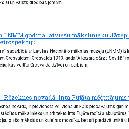
ākslai un valsts drošības jomām.
n LNMM godina latviešu mākslinieku Jāzepu 
etrospekciju
s” sadarbībā ar Latvijas Nacionālo mākslas muzeju (LNMM) izlaiž 
Grosvaldam. Grosvalda 1913. gada “Alkazara dārzs Seviljā” rotā 
ju, kas veltīta Grosvalda dzīvei un darbiem.
 Rēzeknes novadā. Inta Pujāta mēģinājums pi
eknes novadā, ir pievienots vēl viens unikāls piedāvājums gan mā
tādītas mākslinieka un arhitekta Inta Pujāta radītās skulptūras
as jau plašo mākslas un kultūras mozaīku, bet arī piedāvā unikālu i