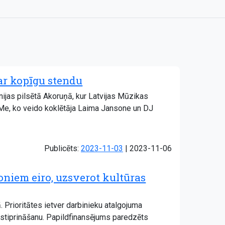
ar kopīgu stendu
ijas pilsētā Akoruņā, kur Latvijas Mūzikas
ZeMe, ko veido koklētāja Laima Jansone un DJ
Atjaunots:
Publicēts:
2023-11-03
|
2023-11-06
joniem eiro, uzsverot kultūras
. Prioritātes ietver darbinieku atalgojuma
stiprināšanu. Papildfinansējums paredzēts