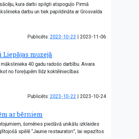
sācēju, kura darbi spilgti atspoguļo Pirmā
slinieka darbu un tiek papildināta ar Grosvalda
Atjaunots:
Publicēts:
2023-10-23
|
2023-11-06
i Liepājas muzejā
 mākslinieka 40 gadu radošo darbību. Aivara
ākot no foreļupēm līdz koktēlniecības
Atjaunots:
Publicēts:
2023-10-22
|
2023-10-24
nēm ar bērniem
antojumiem, šomēnes piedāvā unikālu izklaides
ītojošā spēlē “Jaunie restauratori”, lai iepazītos