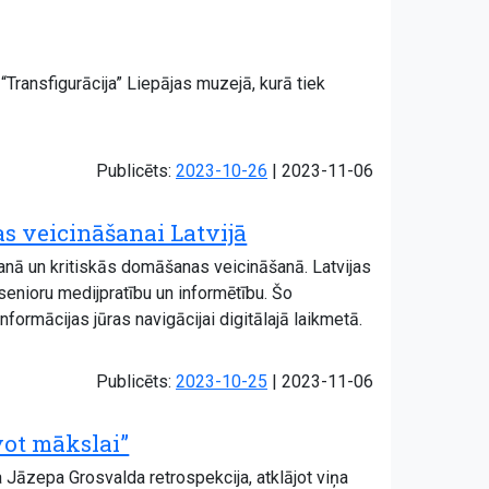
Transfigurācija” Liepājas muzejā, kurā tiek
Atjaunots:
Publicēts:
2023-10-26
|
2023-11-06
as veicināšanai Latvijā
īšanā un kritiskās domāšanas veicināšanā. Latvijas
 senioru medijpratību un informētību. Šo
rmācijas jūras navigācijai digitālajā laikmetā.
Atjaunots:
Publicēts:
2023-10-25
|
2023-11-06
vot mākslai”
 Jāzepa Grosvalda retrospekcija, atklājot viņa