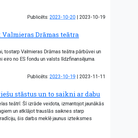
Atjaunots:
Publicēts:
2023-10-20
|
2023-10-19
ā: Valmieras Drāmas teātra
bai, tostarp Valmieras Drāmas teātra pārbūvei un
i eiro no ES fondu un valsts līdzfinansējuma.
Atjaunots:
Publicēts:
2023-10-19
|
2023-11-11
iešu stāstus un to saikni ar dabu
las teātrī. Šī izrāde veidota, izmantojot jaunākās
ugiem un atklājot trauslās saiknes starp
radīciju, šis darbs meklē jaunus izteiksmes
.