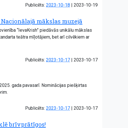
Atjaunots:
Publicēts:
2023-10-18
|
2023-10-19
s Nacionālajā mākslas muzejā
pvienība “IevaKrish” piedāvās unikālu mākslas
andarta teātra mīļotājiem, bet arī cilvēkiem ar
Atjaunots:
Publicēts:
2023-10-17
|
2023-10-17
a 2025. gada pavasarī. Nominācijas piešķirtas
brim.
Atjaunots:
Publicēts:
2023-10-17
|
2023-10-17
lē brīvprātīgos!