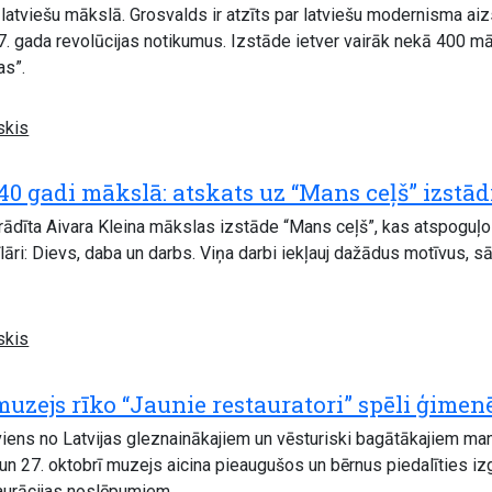
latviešu mākslā. Grosvalds ir atzīts par latviešu modernisma aiz
. gada revolūcijas notikumus. Izstāde ietver vairāk nekā 400 māk
as”.
skis
40 gadi mākslā: atskats uz “Mans ceļš” izstād
rādīta Aivara Kleina mākslas izstāde “Mans ceļš”, kas atspoguļo
lāri: Dievs, daba un darbs. Viņa darbi iekļauj dažādus motīvus, s
skis
muzejs rīko “Jaunie restauratori” spēli ģime
 viens no Latvijas gleznainākajiem un vēsturiski bagātākajiem m
n 27. oktobrī muzejs aicina pieaugušos un bērnus piedalīties izgl
staurācijas noslēpumiem.