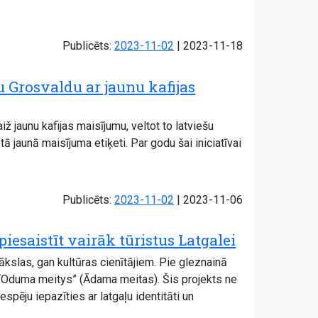
Atjaunots:
Publicēts:
2023-11-02
|
2023-11-18
Grosvaldu ar jaunu kafijas
jaunu kafijas maisījumu, veltot to latviešu
jaunā maisījuma etiķeti. Par godu šai iniciatīvai
Atjaunots:
Publicēts:
2023-11-02
|
2023-11-06
esaistīt vairāk tūristus Latgalei
kslas, gan kultūras cienītājiem. Pie gleznainā
 “Oduma meitys” (Ādama meitas). Šis projekts ne
espēju iepazīties ar latgaļu identitāti un