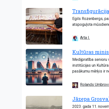
Transfigurācij
Egils Rozenbergs, paz
atspoguļota mūsdienu 
Arta I.
Kultūras minis
Medijpratība senioru 
institūcijas un Kultūr
pasākumu mērķis ir no
Rolands Umbrov
Jāzepa Grosval
2023. gada 11. novemb