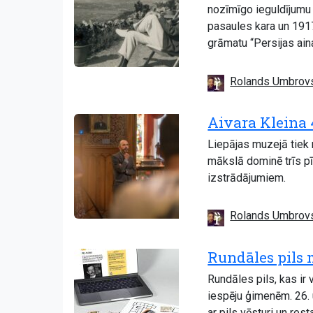
nozīmīgo ieguldījumu 
pasaules kara un 1917
grāmatu “Persijas ain
Rolands Umbrov
Aivara Kleina 
Liepājas muzejā tiek 
mākslā dominē trīs pī
izstrādājumiem.
Rolands Umbrov
Rundāles pils 
Rundāles pils, kas ir
iespēju ģimenēm. 26. u
ar pils vēsturi un re