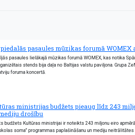
is piedalās pasaules mūzikas forumā WOMEX 
dalījās pasaules lielākajā mūzikas forumā WOMEX, kas notika Spān
rganizētais stends bija daļa no Baltijas valstu paviljona. Grupa 
tviju foruma koncertā.
ūras ministrijas budžets pieaug līdz 243 mil
mediju drošību
 budžets Kultūras ministrijai ir noteikts 243 miljonu eiro apmērā
 skolas soma” programmas paplašināšanu un mediju neitrālitātes 