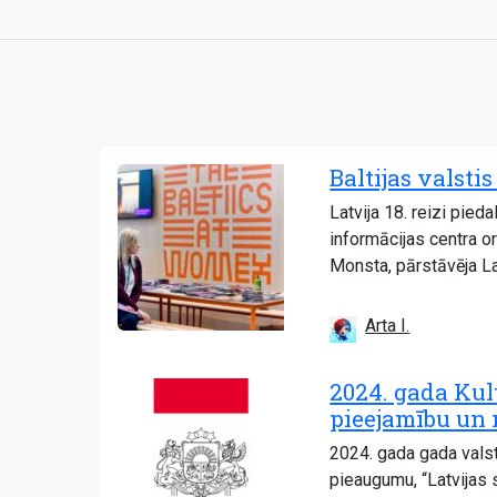
Baltijas valst
Latvija 18. reizi pie
informācijas centra o
Monsta, pārstāvēja La
Arta I.
2024. gada Kult
pieejamību un 
2024. gada gada valsts
pieaugumu, “Latvijas