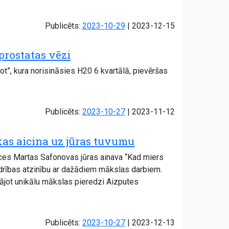
Atjaunots:
Publicēts:
2023-10-29
|
2023-12-15
 prostatas vēzi
”, kura norisināsies H20 6 kvartālā, pievēršas
Atjaunots:
Publicēts:
2023-10-27
|
2023-11-12
kas aicina uz jūras tuvumu
eces Martas Safonovas jūras ainava “Kad miers
iedrības atzinību ar dažādiem mākslas darbiem.
āvājot unikālu mākslas pieredzi Aizputes
Atjaunots:
Publicēts:
2023-10-27
|
2023-12-13