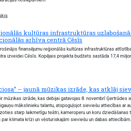
skis
eģionālās kultūras infrastruktūras uzlabošan
ionālās arhīva centrā Cēsīs
rošinājis finansējumu reģionālās kultūras infrastruktūras attīstī
tra izveidei Cēsīs. Kopējais projekta budžets sastāda 17,4 miljon
iosa” – jaunā mūzikas izrāde, kas atklāj siev
ir mūzikas izrāde, kas debijai gatavojas 8. novembrī Ģertrūdes ie
igauņu mākslinieku talantu, atspoguļojot sieviešu attiecības ar a
rzoties starp laikmetīgu teātri, kameroperu un koru dziedāšanas t
os par klimata krīzi un vēsturiskajām sieviešu un dabas attiecībām