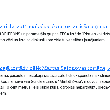
 vai dzīvot”: mākslas skats uz vīrieša cīņu ar
ADRIFRONS un postmetāla grupas TESA izrāde “Pisties vai dzīvot
atas vēzi un izraisa diskusiju par vīriešu veselības jautājumiem.
ajā izstāžu zālē: Martas Safonovas izstāde, 
” namā, pasaules mazākajā izstāžu zālē tiek eksponēta mākslini
, kopā ar sava vīra Gundara zīmolu “Marta&Zveja”, ir guvusi sab
ikai 10 centimetrus liels stikla kubs, darbojas nepārtraukti, pied
iem.