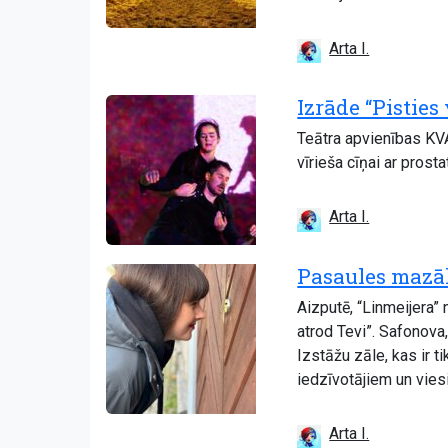
Arta I.
Izrāde “Pisties
Teātra apvienības KV
vīrieša cīņai ar prost
Arta I.
Pasaules mazāk
Aizputē, “Linmeijera
atrod Tevi”. Safonova
Izstāžu zāle, kas ir t
iedzīvotājiem un vies
Arta I.