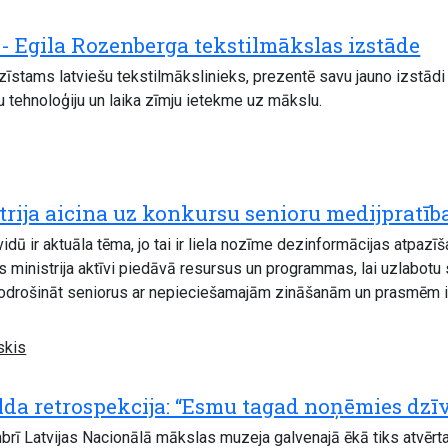
a- Egila Rozenberga tekstilmākslas izstāde
īstams latviešu tekstilmākslinieks, prezentē savu jauno izstādi “
tehnoloģiju un laika zīmju ietekme uz mākslu.
trija aicina uz konkursu senioru medijpratīb
vidū ir aktuāla tēma, jo tai ir liela nozīme dezinformācijas atpaz
as ministrija aktīvi piedāvā resursus un programmas, lai uzlabotu
drošināt seniorus ar nepieciešamajām zināšanām un prasmēm info
skis
da retrospekcija: “Esmu tagad noņēmies dzī
rī Latvijas Nacionālā mākslas muzeja galvenajā ēkā tiks atvērta