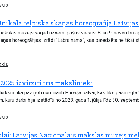
skis
Unikāla telpiska skaņas horeogrāfija Latvija
 mākslas muzejs šogad uzņem īpašus viesus. 8. un 9. novembrī a
aņas horeogrāfijas izrādi “Labra nams”, kas paredzēta ne tikai st
skis
2025 izvirzīti trīs mākslinieki
turksnī tika paziņoti nominanti Purvīša balvai, kas tiks pasniegt
, kuru darbi bija izstādīti no 2023. gada 1. jūlija līdz 30. septem
skis
lai: Latvijas Nacionālais mākslas muzejs mek