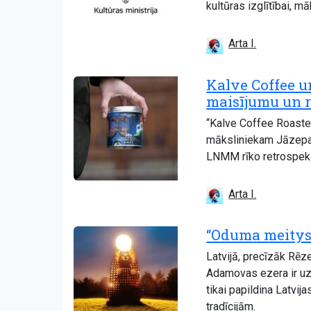
kultūras izglītībai, m
Arta I.
Kalve Coffee u
maisījumu un r
“Kalve Coffee Roaster
māksliniekam Jāzepam 
LNMM rīko retrospekci
Arta I.
“Oduma meitys”
Latvijā, precīzāk Rēz
Adamovas ezera ir uzs
tikai papildina Latvij
tradīcijām.