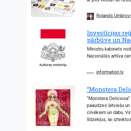
Rolands Umbrov
Investīcijas r
pārbūve un Nac
Ministru kabinets nod
Nacionālās arhīva cen
information.lv
“Monstera Delic
“Monstera Deliciosa” 
paaudzes latviešu un 
cilvēkiem un dabu. Vi
līdzekļus, lai izteikt